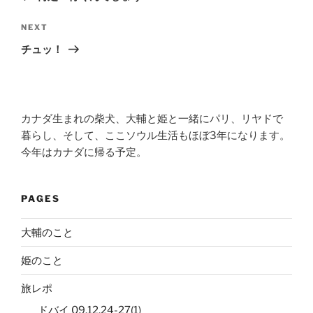
Next
NEXT
Post
チュッ！
カナダ生まれの柴犬、大輔と姫と一緒にパリ、リヤドで
暮らし、そして、ここソウル生活もほぼ3年になります。
今年はカナダに帰る予定。
PAGES
大輔のこと
姫のこと
旅レポ
ドバイ 09.12.24-27(1)