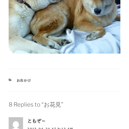
CATEGORIES
お出かけ
8 Replies to “お花見”
ともぞ～
2013-04-24 AT 9:13 AM