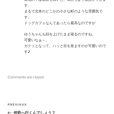
す。
まるで北米のどこかの小さな町のような雰囲気で
す。
ドッグカフェなんてあったら最高なのですが
ゆうちゃんも顔を上げたまま寝るのですね。
可愛いなぁ～。
ガクッとなって、ハッと目を覚ますのが可愛いので
す♪
Comments are closed.
Post
Previous
PREVIOUS
navigation
Post
何処へ行くんでしょう？