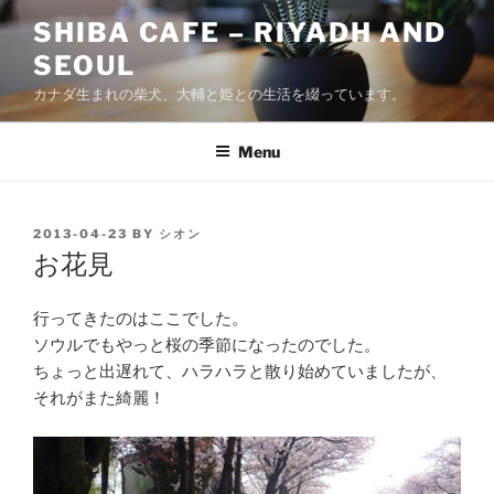
Skip
SHIBA CAFE – RIYADH AND
to
SEOUL
content
カナダ生まれの柴犬、大輔と姫との生活を綴っています。
Menu
POSTED
2013-04-23
BY
シオン
ON
お花見
行ってきたのはここでした。
ソウルでもやっと桜の季節になったのでした。
ちょっと出遅れて、ハラハラと散り始めていましたが、
それがまた綺麗！