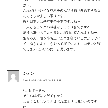
は～。
これだけキレイな並木をのんびり独り占めできるな
んてうらやましい限りです。
桜と日本犬は基本中の基本ですよね～。
二人ともピンクの絨毯がしっくりきてます♪
帰りの車中の二人の満足な寝顔に癒されますねー。
姫ちゃん、頭を持ち上げたまま寝ているのがカワイ
イ。ゆうもよくこうやって寝ています。コテンと寝
てしまえばいいのに、と思います。
シオン
2013-04-25 AT 3:37 PM
>ともぞ～さん、
そちらは桜はまだですか？
と言うことはソウルは北海道よりは暖かいのです
ね。