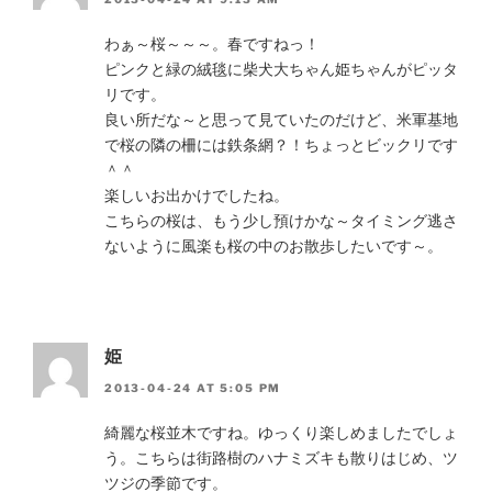
わぁ～桜～～～。春ですねっ！
ピンクと緑の絨毯に柴犬大ちゃん姫ちゃんがピッタ
リです。
良い所だな～と思って見ていたのだけど、米軍基地
で桜の隣の柵には鉄条網？！ちょっとビックリです
＾＾
楽しいお出かけでしたね。
こちらの桜は、もう少し預けかな～タイミング逃さ
ないように風楽も桜の中のお散歩したいです～。
姫
2013-04-24 AT 5:05 PM
綺麗な桜並木ですね。ゆっくり楽しめましたでしょ
う。こちらは街路樹のハナミズキも散りはじめ、ツ
ツジの季節です。