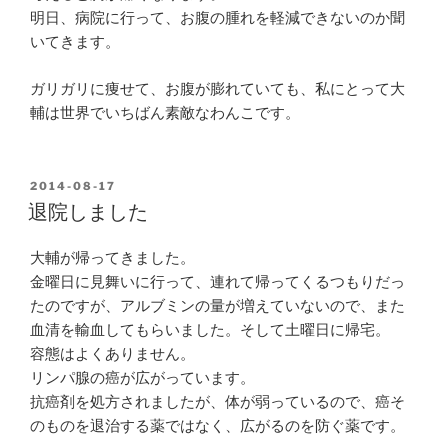
明日、病院に行って、お腹の腫れを軽減できないのか聞
いてきます。
ガリガリに痩せて、お腹が膨れていても、私にとって大
輔は世界でいちばん素敵なわんこです。
POSTED
2014-08-17
ON
退院しました
大輔が帰ってきました。
金曜日に見舞いに行って、連れて帰ってくるつもりだっ
たのですが、アルブミンの量が増えていないので、また
血清を輸血してもらいました。そして土曜日に帰宅。
容態はよくありません。
リンパ腺の癌が広がっています。
抗癌剤を処方されましたが、体が弱っているので、癌そ
のものを退治する薬ではなく、広がるのを防ぐ薬です。