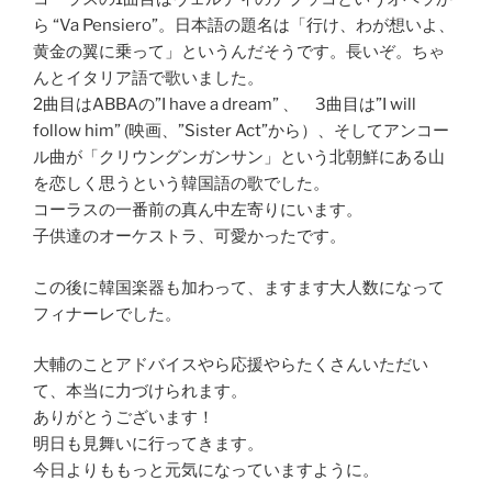
ら “Va Pensiero”。日本語の題名は「行け、わが想いよ、
黄金の翼に乗って」というんだそうです。長いぞ。ちゃ
んとイタリア語で歌いました。
2曲目はABBAの”I have a dream” 、 3曲目は”I will
follow him” (映画、”Sister Act”から）、そしてアンコー
ル曲が「クリウングンガンサン」という北朝鮮にある山
を恋しく思うという韓国語の歌でした。
コーラスの一番前の真ん中左寄りにいます。
子供達のオーケストラ、可愛かったです。
この後に韓国楽器も加わって、ますます大人数になって
フィナーレでした。
大輔のことアドバイスやら応援やらたくさんいただい
て、本当に力づけられます。
ありがとうございます！
明日も見舞いに行ってきます。
今日よりももっと元気になっていますように。