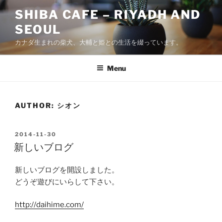
Skip
SHIBA CAFE – RIYADH AND
to
SEOUL
content
カナダ生まれの柴犬、大輔と姫との生活を綴っています。
Menu
AUTHOR:
シオン
POSTED
2014-11-30
ON
新しいブログ
新しいブログを開設しました。
どうぞ遊びにいらして下さい。
http://daihime.com/