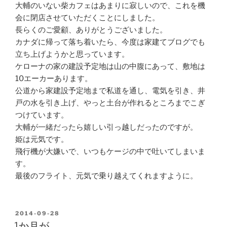
大輔のいない柴カフェはあまりに寂しいので、これを機
会に閉店させていただくことにしました。
長らくのご愛顧、ありがとうございました。
カナダに帰って落ち着いたら、今度は家建てブログでも
立ち上げようかと思っています。
ケローナの家の建設予定地は山の中腹にあって、敷地は
10エーカーあります。
公道から家建設予定地まで私道を通し、電気を引き、井
戸の水を引き上げ、やっと土台が作れるところまでこぎ
つけています。
大輔が一緒だったら嬉しい引っ越しだったのですが。
姫は元気です。
飛行機が大嫌いで、いつもケージの中で吐いてしまいま
す。
最後のフライト、元気で乗り越えてくれますように。
POSTED
2014-09-28
ON
1か月が