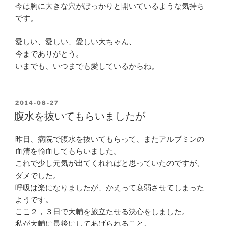
今は胸に大きな穴がぽっかりと開いているような気持ち
です。
愛しい、愛しい、愛しい大ちゃん、
今までありがとう。
いまでも、いつまでも愛しているからね。
POSTED
2014-08-27
ON
腹水を抜いてもらいましたが
昨日、病院で腹水を抜いてもらって、またアルブミンの
血清を輸血してもらいました。
これで少し元気が出てくれればと思っていたのですが、
ダメでした。
呼吸は楽になりましたが、かえって衰弱させてしまった
ようです。
ここ２，３日で大輔を旅立たせる決心をしました。
私が大輔に最後にしてあげられること。