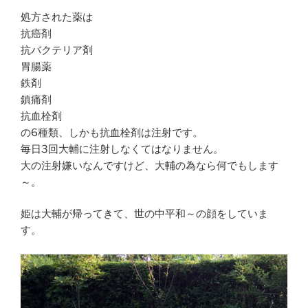
処方された薬は
抗癌剤
抗バクテリア剤
胃腸薬
鉄剤
鎮痛剤
抗血栓剤
の6種類、しかも抗血栓剤は注射です。
毎日3回大輔に注射しなくてはなりません。
大の注射嫌いなんですけど、大輔の為なら何でもします
～。
姫は大輔が帰ってきて、世の中平和～の顔をしていま
す。