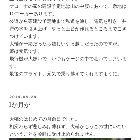
ケローナの家の建設予定地は山の中腹にあって、敷地は
10エーカーあります。
公道から家建設予定地まで私道を通し、電気を引き、井
戸の水を引き上げ、やっと土台が作れるところまでこぎ
つけています。
大輔が一緒だったら嬉しい引っ越しだったのですが。
姫は元気です。
飛行機が大嫌いで、いつもケージの中で吐いてしまいま
す。
最後のフライト、元気で乗り越えてくれますように。
POSTED
2014-09-28
ON
1か月が
大輔のはじめての月命日でした。
相変わらず悲しみは薄れず、大輔がもうこの世にいない
ということを冷静に受け止められません。