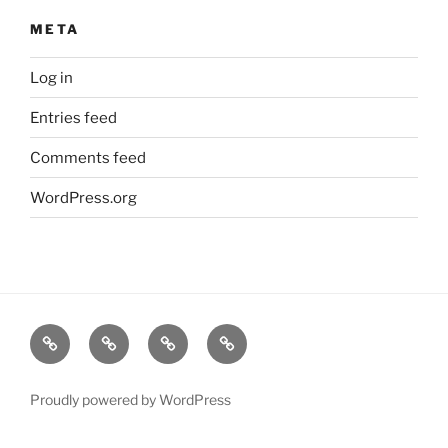
META
Log in
Entries feed
Comments feed
WordPress.org
大
姫
旅
笑
輔
の
レ
う
の
こ
ポ
柴
Proudly powered by WordPress
こ
と
連
と
盟