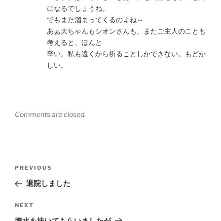
になるでしょうね。
でもまた溜まってくるのよね～
あぁ大ちゃんもシオンさんも、またご主人のことも
考えると、ほんと
辛い。私も遠くから祈ることしかできない。もどか
しい。
Comments are closed.
Post
Previous
PREVIOUS
navigation
Post
退院しました
Next
NEXT
Post
腹水を抜いてもらいましたが