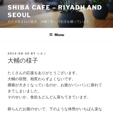
Skip
SHIBA CAFE – RIYADH AND
to
SEOUL
content
カナダ生まれの柴犬、大輔と姫との生活を綴っています。
Menu
POSTED
2014-08-25
BY
シオン
ON
大輔の様子
たくさんの応援をありがとうございます。
大輔の容態、相変わらずよくないです。
腫瘍が大きくなっているのか、お腹がパンパンに膨れて
きてしまいました。
そのせいか、食欲もどんどん落ちてきています。
膨らんだお腹のせいで、下のような体勢がいちばん楽な