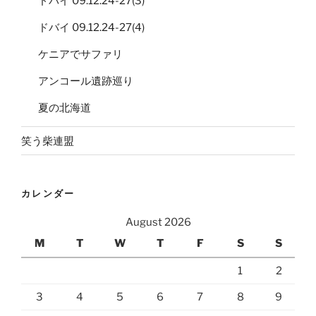
ドバイ 09.12.24-27(3)
ドバイ 09.12.24-27(4)
ケニアでサファリ
アンコール遺跡巡り
夏の北海道
笑う柴連盟
カレンダー
August 2026
M
T
W
T
F
S
S
1
2
3
4
5
6
7
8
9