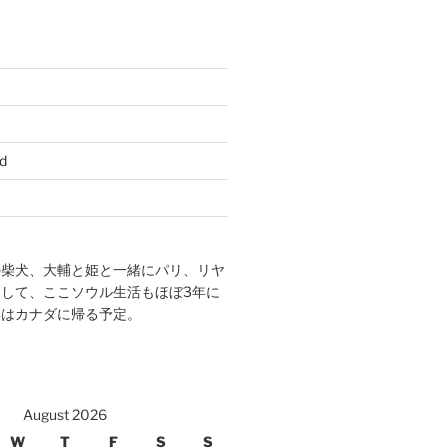
d
の柴犬、大輔と姫と一緒にパリ、リヤ
して、ここソウル生活もほぼ3年に
年はカナダに帰る予定。
August 2026
W
T
F
S
S