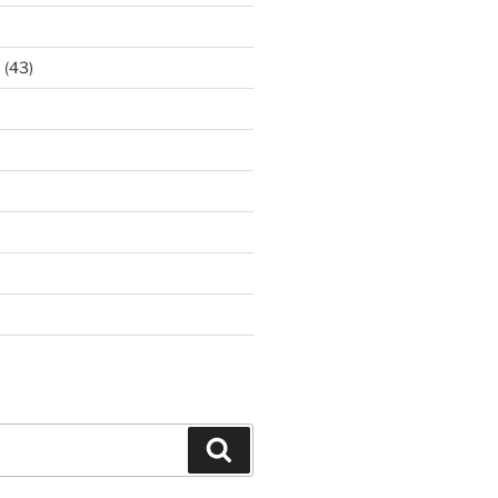
ア
(43)
Search