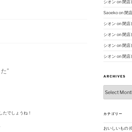
シオン
on
閉店
Saoeko
on
閉
シオン
on
閉店
シオン
on
閉店
シオン
on
閉店
シオン
on
閉店
した”
ARCHIVES
Archives
したでしょうね！
カテゴリー
。
おいしいもの
(