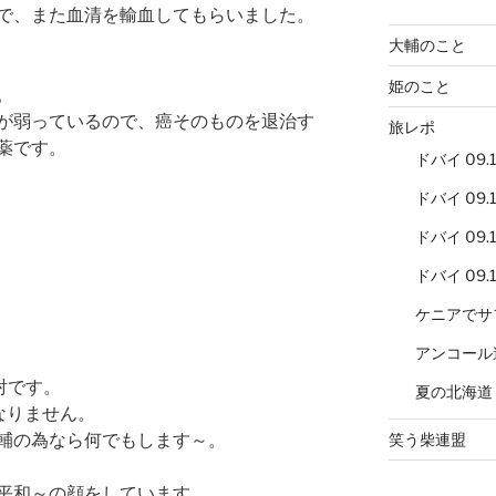
で、また血清を輸血してもらいました。
大輔のこと
姫のこと
。
が弱っているので、癌そのものを退治す
旅レポ
薬です。
ドバイ 09.12
ドバイ 09.12
ドバイ 09.12
ドバイ 09.12
ケニアでサ
アンコール
射です。
夏の北海道
なりません。
笑う柴連盟
輔の為なら何でもします～。
平和～の顔をしています。