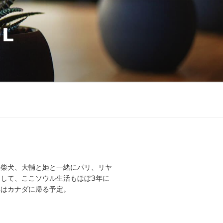
UL
の柴犬、大輔と姫と一緒にパリ、リヤ
して、ここソウル生活もほぼ3年に
年はカナダに帰る予定。