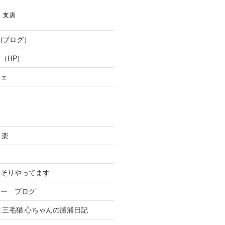
E 支店
(ブログ）
（HP)
フェ
と楽
．
っそりやってます
リー ブログ
と三毛猫 心ちゃんの勝浦日記