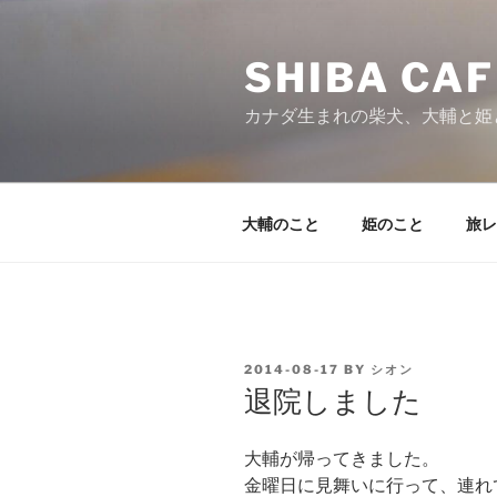
Skip
to
SHIBA CAF
content
カナダ生まれの柴犬、大輔と姫
大輔のこと
姫のこと
旅レ
POSTED
2014-08-17
BY
シオン
ON
退院しました
大輔が帰ってきました。
金曜日に見舞いに行って、連れ