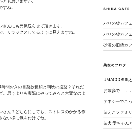
かとも思いますが、
ですね。
SHIBA CAF
パリの柴カフェ
ンさんにも元気送らせて頂きます。
で、リラックスしてるように見えますね。
パリの柴カフェ
砂漠の旧柴カ
柴友のブログ
UMACCO!! 風
4時間おきの目薬数種類と朝晩の投薬？それだ
お散歩で．．
ど。思うよりも実際にやってみると大変なのよ
テネシーでこ
ンさん？どちらにしても、ストレスのかかる作
柴えこファミ
さない様に気を付けてね。
柴犬 愛ちゃん