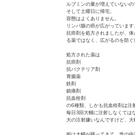
ルブミンの量が増えていないの
そして土曜日に帰宅。
容態はよくありません。
リンパ腺の癌が広がっています
抗癌剤を処方されましたが、体
る薬ではなく、広がるのを防ぐ
処方された薬は
抗癌剤
抗バクテリア剤
胃腸薬
鉄剤
鎮痛剤
抗血栓剤
の6種類、しかも抗血栓剤は注
毎日3回大輔に注射しなくては
大の注射嫌いなんですけど、大
姫は大輔が帰ってきて、世の中