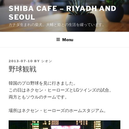
Skip
SHIBA CAFE – RIYADH AND
to
SEOUL
content
カナダ生まれの柴犬、大輔と姫との生活を綴っています。
Menu
POSTED
2013-07-10
BY
シオン
ON
野球観戦
韓国のプロ野球を見に行きました。
この日はネクセン・ヒーローズとLGツインズの試合。
両方ともソウルのチームです。
場所はネクセン・ヒーローズのホームスタジアム。