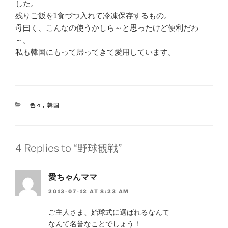
した。
残りご飯を1食づつ入れて冷凍保存するもの。
母曰く、こんなの使うかしら～と思ったけど便利だわ
～。
私も韓国にもって帰ってきて愛用しています。
CATEGORIES
色々
,
韓国
4 Replies to “野球観戦”
愛ちゃんママ
2013-07-12 AT 8:23 AM
ご主人さま、始球式に選ばれるなんて
なんて名誉なことでしょう！