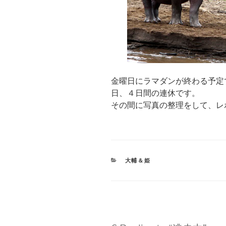
金曜日にラマダンが終わる予定
日、４日間の連休です。
その間に写真の整理をして、レ
CATEGORIES
大輔＆姫