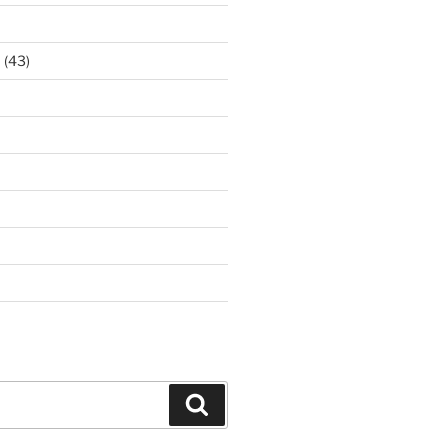
ア
(43)
Search