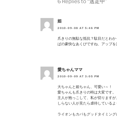
6 Replies to “逃走中”
姫
2010-09-08 AT 5:46 PM
爪きりの無駄な抵抗？駄目だとわか
ばの豪快なあくびですね、アップを
愛ちゃんママ
2010-09-09 AT 3:05 PM
大ちゃんと姫ちゃん、可愛い～！
愛ちゃんも爪きりの時は大変です。
主人が抱っこして、私が切りますが
しらない人が見たら虐待しているよ
ライオンもカバもグッドタイミング