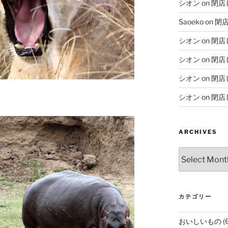
シオン
on
閉店
Saoeko
on
閉
シオン
on
閉店
シオン
on
閉店
シオン
on
閉店
シオン
on
閉店
ARCHIVES
Archives
カテゴリー
おいしいもの
(