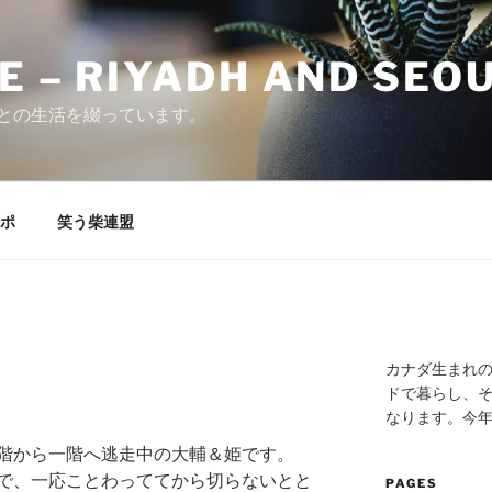
E – RIYADH AND SEO
との生活を綴っています。
ポ
笑う柴連盟
カナダ生まれ
ドで暮らし、そ
なります。今
階から一階へ逃走中の大輔＆姫です。
で、一応ことわっててから切らないとと
PAGES