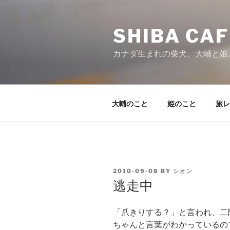
Skip
to
SHIBA CAF
content
カナダ生まれの柴犬、大輔と姫
大輔のこと
姫のこと
旅レ
POSTED
2010-09-08
BY
シオン
ON
逃走中
「爪きりする？」と言われ、二
ちゃんと言葉がわかっているの