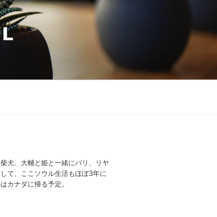
UL
の柴犬、大輔と姫と一緒にパリ、リヤ
して、ここソウル生活もほぼ3年に
年はカナダに帰る予定。