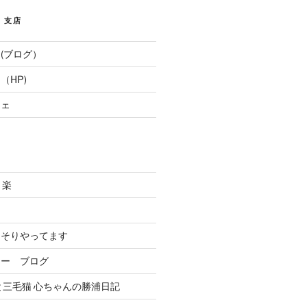
E 支店
(ブログ）
（HP)
フェ
と楽
．
っそりやってます
リー ブログ
と三毛猫 心ちゃんの勝浦日記