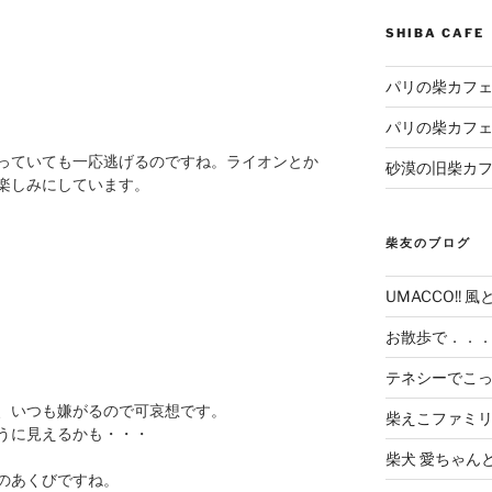
SHIBA CAF
パリの柴カフェ
パリの柴カフェ
っていても一応逃げるのですね。ライオンとか
砂漠の旧柴カ
楽しみにしています。
柴友のブログ
UMACCO!! 風
お散歩で．．
テネシーでこ
、いつも嫌がるので可哀想です。
柴えこファミ
うに見えるかも・・・
柴犬 愛ちゃん
のあくびですね。