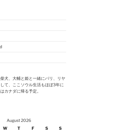
d
の柴犬、大輔と姫と一緒にパリ、リヤ
して、ここソウル生活もほぼ3年に
年はカナダに帰る予定。
August 2026
W
T
F
S
S