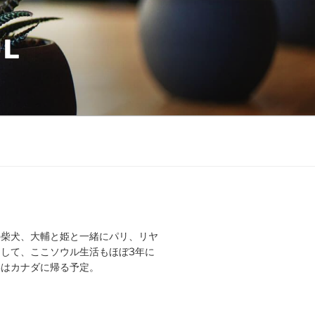
UL
の柴犬、大輔と姫と一緒にパリ、リヤ
して、ここソウル生活もほぼ3年に
年はカナダに帰る予定。