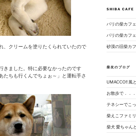
SHIBA CAF
パリの柴カフェ
パリの柴カフェ
れ、クリームを塗りたくられていたので
砂漠の旧柴カ
柴友のブログ
行きました。特に必要なかったのです
あたちも行くんでちょぉ～」と運転手さ
UMACCO!! 風
お散歩で．．
テネシーでこ
柴えこファミ
柴犬 愛ちゃん