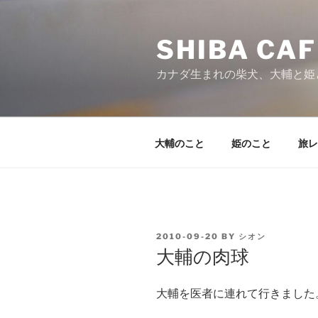
Skip
to
SHIBA CAF
content
カナダ生まれの柴犬、大輔と姫
大輔のこと
姫のこと
旅レ
POSTED
2010-09-20
BY
シオン
ON
大輔の肉球
大輔を医者に連れて行きました