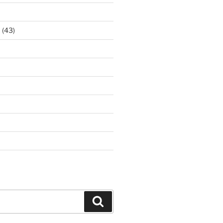
ア
(43)
Search