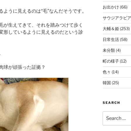
お出かけ
(66)
るように見えるのは“毛”なんだそうです。
サウジアラビ
毛が生えてきて、それを踏みつけて歩く
大輔＆姫
(253)
変形しているように見えるのだという診
日常生活
(58)
未分類
(4)
。
町の様子
(12)
肉球が頑張った証拠？
色々
(14)
韓国
(25)
SEARCH
Search
for: