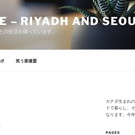
E – RIYADH AND SEO
との生活を綴っています。
ポ
笑う柴連盟
カナダ生まれ
ドで暮らし、そ
なります。今
。
PAGES