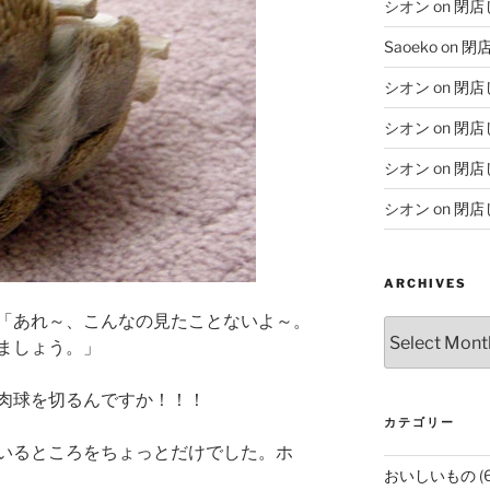
シオン
on
閉店
Saoeko
on
閉
シオン
on
閉店
シオン
on
閉店
シオン
on
閉店
シオン
on
閉店
ARCHIVES
「あれ～、こんなの見たことないよ～。
Archives
ましょう。」
肉球を切るんですか！！！
カテゴリー
いるところをちょっとだけでした。ホ
おいしいもの
(