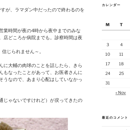
カレンダー
ですが、ラマダン中だったので終わるのを
M
T
営業時間が夜の4時から夜中までのみな
。店どころか病院までも。診察時間は夜
3
4
、信じられません～。
10
11
17
18
んに大輔の肉球のことを話したら、きら
んもなったことがあって、お医者さんに
24
25
そうなので、あまり心配はしていなかっ
31
« Nov
通じゃないですけれど）が戻ってきたの
最近のコメント