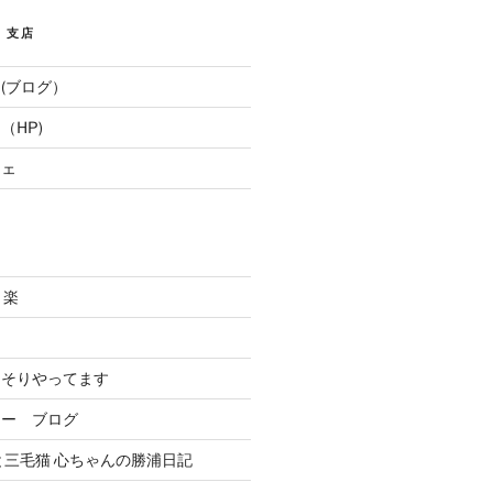
E 支店
(ブログ）
（HP)
フェ
と楽
．
っそりやってます
リー ブログ
と三毛猫 心ちゃんの勝浦日記