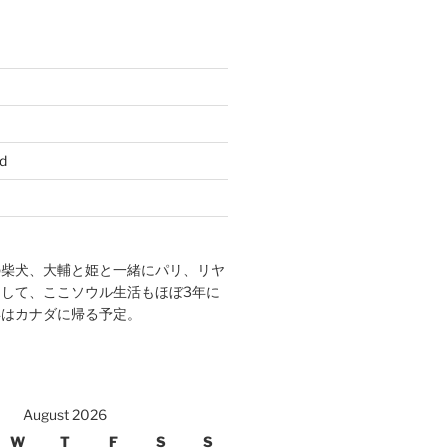
d
の柴犬、大輔と姫と一緒にパリ、リヤ
して、ここソウル生活もほぼ3年に
年はカナダに帰る予定。
August 2026
W
T
F
S
S