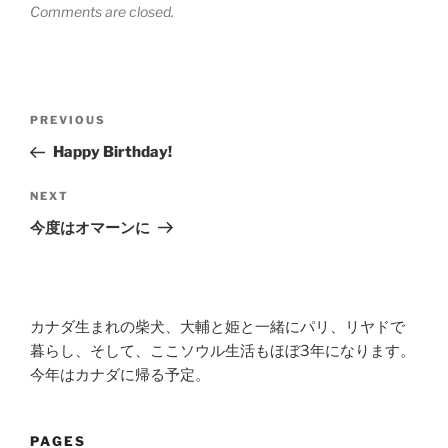
Comments are closed.
Post
Previous
PREVIOUS
navigation
Post
Happy Birthday!
Next
NEXT
Post
今度はオマーンに
カナダ生まれの柴犬、大輔と姫と一緒にパリ、リヤドで
暮らし、そして、ここソウル生活もほぼ3年になります。
今年はカナダに帰る予定。
PAGES