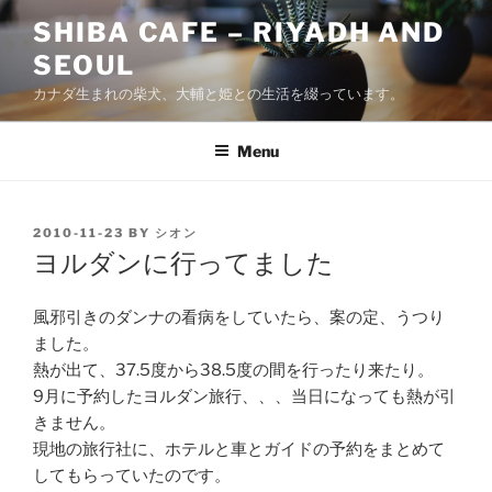
Skip
SHIBA CAFE – RIYADH AND
to
SEOUL
content
カナダ生まれの柴犬、大輔と姫との生活を綴っています。
Menu
POSTED
2010-11-23
BY
シオン
ON
ヨルダンに行ってました
風邪引きのダンナの看病をしていたら、案の定、うつり
ました。
熱が出て、37.5度から38.5度の間を行ったり来たり。
9月に予約したヨルダン旅行、、、当日になっても熱が引
きません。
現地の旅行社に、ホテルと車とガイドの予約をまとめて
してもらっていたのです。