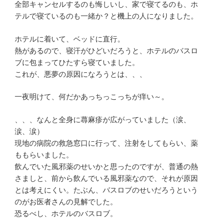
全部キャンセルするのも悔しいし、家で寝てるのも、ホ
テルで寝ているのも一緒か？と機上の人になりました。
ホテルに着いて、ベッドに直行。
熱があるので、寝汗がひどいだろうと、ホテルのバスロ
ブに包まってひたすら寝ていました。
これが、悪夢の原因になろうとは、、、
一夜明けて、何だかあっちっこっちが痒い～。
、、、なんと全身に蕁麻疹が広がっていました（涙、
涙、涙）
現地の病院の救急窓口に行って、注射をしてもらい、薬
ももらいました。
飲んでいた風邪薬のせいかと思ったのですが、普通の熱
さましと、前から飲んでいる風邪薬なので、それが原因
とは考えにくい。たぶん、バスロブのせいだろうという
のがお医者さんの見解でした。
恐るべし、ホテルのバスロブ。