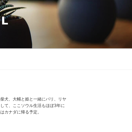
UL
の柴犬、大輔と姫と一緒にパリ、リヤ
して、ここソウル生活もほぼ3年に
年はカナダに帰る予定。