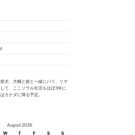
d
の柴犬、大輔と姫と一緒にパリ、リヤ
して、ここソウル生活もほぼ3年に
年はカナダに帰る予定。
August 2026
W
T
F
S
S