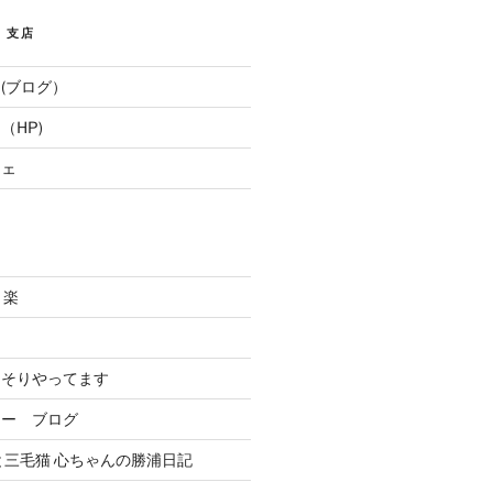
E 支店
(ブログ）
（HP)
フェ
と楽
．
っそりやってます
リー ブログ
と三毛猫 心ちゃんの勝浦日記