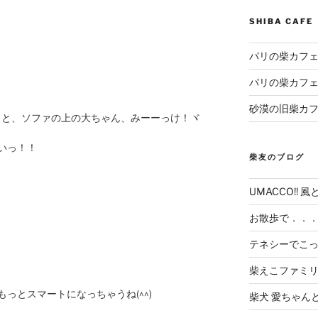
SHIBA CAF
パリの柴カフェ
パリの柴カフェ
砂漠の旧柴カ
っと、ソファの上の大ちゃん、みーーっけ！ヾ
いっ！！
柴友のブログ
UMACCO!! 風
お散歩で．．
テネシーでこ
柴えこファミ
っとスマートになっちゃうね(^^)
柴犬 愛ちゃん