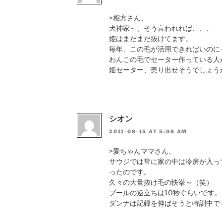
>相方さん、
犬神家～、そう言われれば、、、
姫はまだまだ抜けてます。
毎年、この毛が活用できればいのに
わんこの毛でセーター作っている人
姫セーター、売り出せそうでしょう
シオン
2011-08-15 AT 5:08 AM
>愛ちゃんママさん、
サウジでは常に家の中は冷房が入っ
ったのです。
久々の大量抜け毛の快挙～（笑）
プールの逆立ちは10秒ぐらいです。
ダンナは記録を伸ばそうと特訓中で