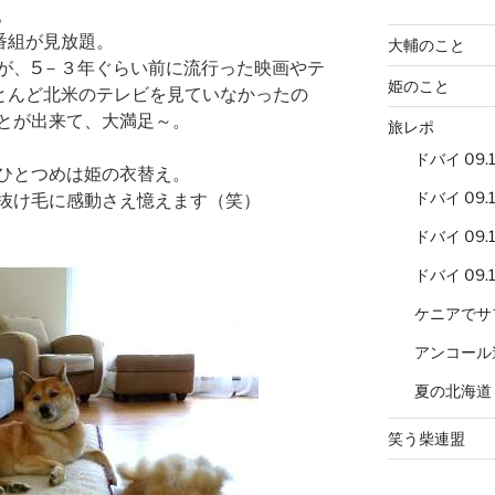
。
番組が見放題。
大輔のこと
が、5－３年ぐらい前に流行った映画やテ
姫のこと
とんど北米のテレビを見ていなかったの
とが出来て、大満足～。
旅レポ
ドバイ 09.12
ひとつめは姫の衣替え。
ドバイ 09.12
抜け毛に感動さえ憶えます（笑）
ドバイ 09.12
ドバイ 09.12
ケニアでサ
アンコール
夏の北海道
笑う柴連盟