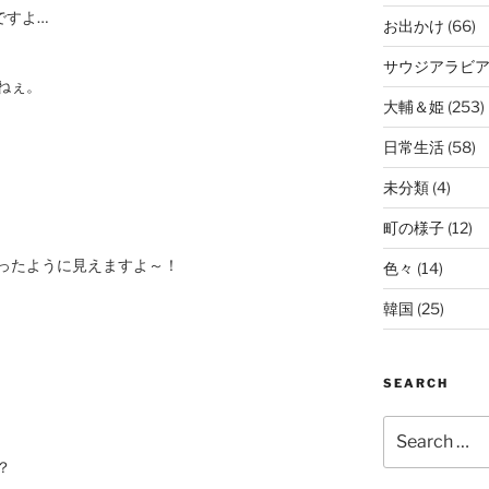
ですよ…
お出かけ
(66)
サウジアラビ
ねぇ。
大輔＆姫
(253)
日常生活
(58)
未分類
(4)
町の様子
(12)
ったように見えますよ～！
色々
(14)
韓国
(25)
SEARCH
Search
for:
？