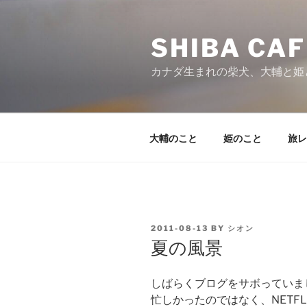
Skip
to
SHIBA CAF
content
カナダ生まれの柴犬、大輔と姫
大輔のこと
姫のこと
旅レ
POSTED
2011-08-13
BY
シオン
ON
夏の風景
しばらくブログをサボっていま
忙しかったのではなく、NETF