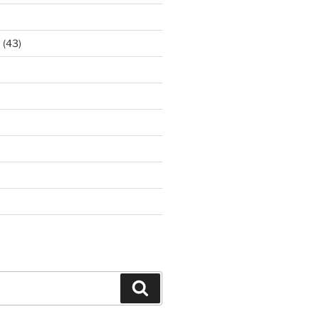
ア
(43)
Search