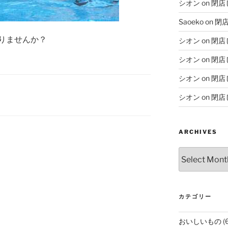
シオン
on
閉店
Saoeko
on
閉
りませんか？
シオン
on
閉店
シオン
on
閉店
シオン
on
閉店
シオン
on
閉店
ARCHIVES
Archives
カテゴリー
おいしいもの
(