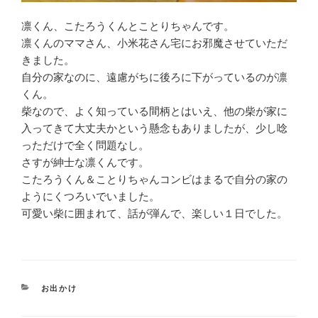
凛くん、こたろうくんとことりちゃんです。
凛くんのママさん、小米花さん宅にお邪魔させていただ
きました。
自分の家なのに、遠慮がちに後ろに下がっているのが凛
くん。
柴なので、よく知っている間柄とはいえ、他の柴が家に
入ってきて大丈夫かという懸念もありましたが、少し唸
っただけで全く問題なし。
さすが紳士な凛くんです。
こたろうくん＆ことりちゃんコンビはまるで自分の家の
ようにくつろいでいました。
可愛い柴に囲まれて、話が弾んで、楽しい１日でした。
CATEGORIES
お出かけ