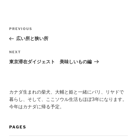
Post
Previous
PREVIOUS
navigation
Post
広い所と狭い所
Next
NEXT
Post
東京滞在ダイジェスト 美味しいもの編
カナダ生まれの柴犬、大輔と姫と一緒にパリ、リヤドで
暮らし、そして、ここソウル生活もほぼ3年になります。
今年はカナダに帰る予定。
PAGES