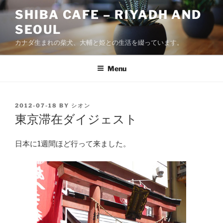
Skip
SHIBA CAFE – RIYADH AND
to
SEOUL
content
カナダ生まれの柴犬、大輔と姫との生活を綴っています。
Menu
POSTED
2012-07-18
BY
シオン
ON
東京滞在ダイジェスト
日本に1週間ほど行って来ました。