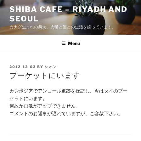
Skip
SHIBA CAFE – RIYADH AND
to
SEOUL
content
カナダ生まれの柴犬、大輔と姫との生活を綴っています。
Menu
POSTED
2012-12-03
BY
シオン
ON
プーケットにいます
カンボジアでアンコール遺跡を探訪し、今はタイのプー
ケットにいます。
何故か画像がアップできません。
コメントのお返事が遅れていますが、ご容赦下さい。