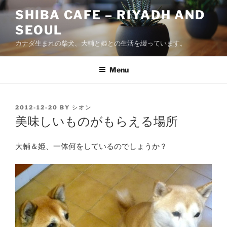
Skip
SHIBA CAFE – RIYADH AND
to
SEOUL
content
カナダ生まれの柴犬、大輔と姫との生活を綴っています。
Menu
POSTED
2012-12-20
BY
シオン
ON
美味しいものがもらえる場所
大輔＆姫、一体何をしているのでしょうか？