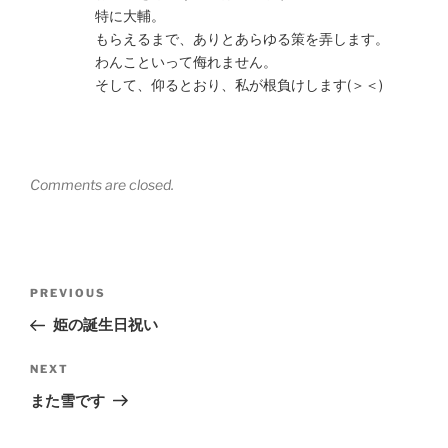
特に大輔。
もらえるまで、ありとあらゆる策を弄します。
わんこといって侮れません。
そして、仰るとおり、私が根負けします(＞＜)
Comments are closed.
Post
Previous
PREVIOUS
navigation
Post
姫の誕生日祝い
Next
NEXT
Post
また雪です