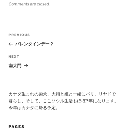
Comments are closed.
Post
Previous
PREVIOUS
navigation
Post
バレンタインデー？
Next
NEXT
Post
南大門
カナダ生まれの柴犬、大輔と姫と一緒にパリ、リヤドで
暮らし、そして、ここソウル生活もほぼ3年になります。
今年はカナダに帰る予定。
PAGES