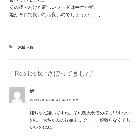
その後であげた新しいフードは手付かず。
姫がそれで良いなら良いのでしょうか、、、
CATEGORIES
大輔＆姫
4 Replies to “さぼってました”
姫
2013-03-04 AT 4:15 PM
姫ちゃん凄いですね。それ程大食漢の様に思えない
のに、大ちゃんの後始末まで、、、頑張らなくても
いいのにね。