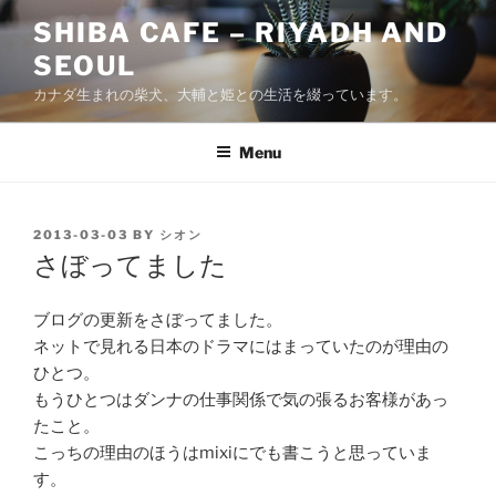
Skip
SHIBA CAFE – RIYADH AND
to
SEOUL
content
カナダ生まれの柴犬、大輔と姫との生活を綴っています。
Menu
POSTED
2013-03-03
BY
シオン
ON
さぼってました
ブログの更新をさぼってました。
ネットで見れる日本のドラマにはまっていたのが理由の
ひとつ。
もうひとつはダンナの仕事関係で気の張るお客様があっ
たこと。
こっちの理由のほうはmixiにでも書こうと思っていま
す。