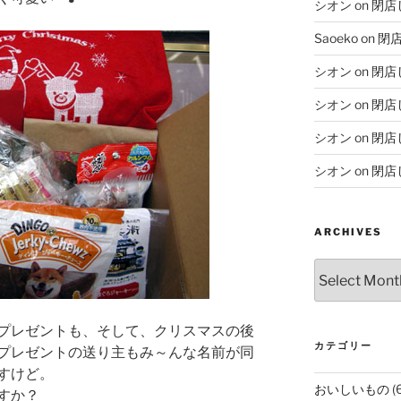
シオン
on
閉店
Saoeko
on
閉
シオン
on
閉店
シオン
on
閉店
シオン
on
閉店
シオン
on
閉店
ARCHIVES
Archives
プレゼントも、そして、クリスマスの後
カテゴリー
プレゼントの送り主もみ～んな名前が同
すけど。
おいしいもの
(
すか？