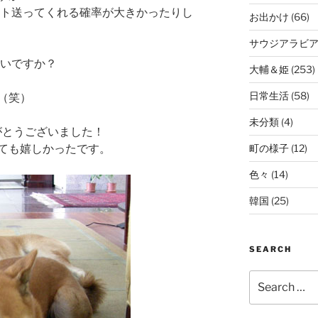
ント送ってくれる確率が大きかったりし
お出かけ
(66)
サウジアラビ
たいですか？
大輔＆姫
(253)
日常生活
(58)
（笑）
未分類
(4)
がとうございました！
町の様子
(12)
ても嬉しかったです。
色々
(14)
韓国
(25)
SEARCH
Search
for: