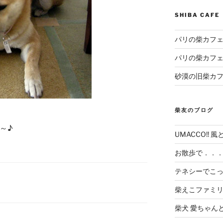
SHIBA CAF
パリの柴カフェ
パリの柴カフェ
砂漠の旧柴カ
柴友のブログ
～♪
UMACCO!! 風
お散歩で．．
テネシーでこ
柴えこファミ
柴犬 愛ちゃん