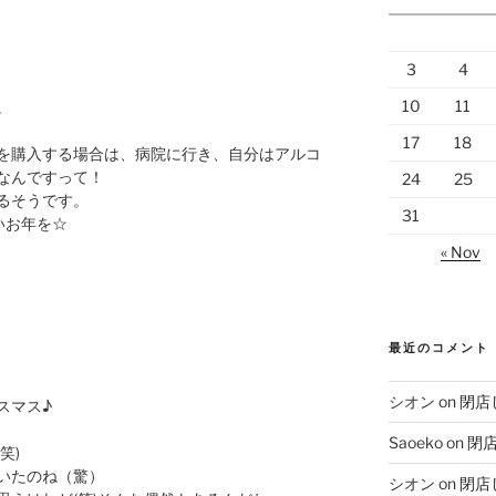
3
4
10
11
。
17
18
を購入する場合は、病院に行き、自分はアルコ
なんですって！
24
25
るそうです。
31
いお年を☆
« Nov
最近のコメント
シオン
on
閉店
スマス♪
Saoeko
on
閉
笑)
いたのね（驚）
シオン
on
閉店