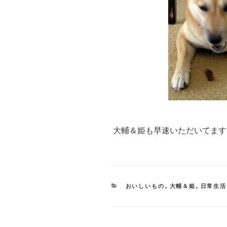
大輔＆姫も早速いただいてます
CATEGORIES
おいしいもの
,
大輔＆姫
,
日常生活