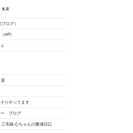
E 支店
(ブログ）
（HP)
フェ
と楽
．
っそりやってます
リー ブログ
と三毛猫 心ちゃんの勝浦日記