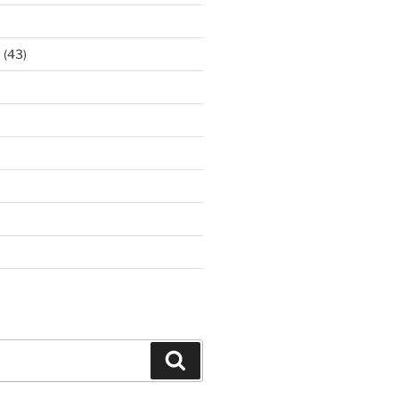
ア
(43)
Search