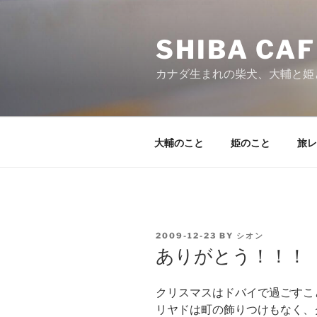
Skip
to
SHIBA CAF
content
カナダ生まれの柴犬、大輔と姫
大輔のこと
姫のこと
旅レ
POSTED
2009-12-23
BY
シオン
ON
ありがとう！！！
クリスマスはドバイで過ごすこ
リヤドは町の飾りつけもなく、