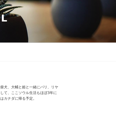
UL
の柴犬、大輔と姫と一緒にパリ、リヤ
して、ここソウル生活もほぼ3年に
年はカナダに帰る予定。