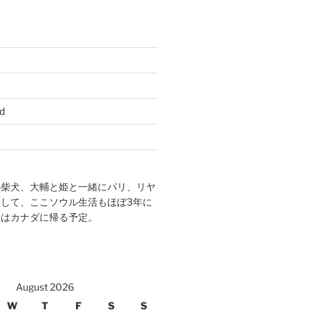
d
の柴犬、大輔と姫と一緒にパリ、リヤ
して、ここソウル生活もほぼ3年に
年はカナダに帰る予定。
August 2026
W
T
F
S
S