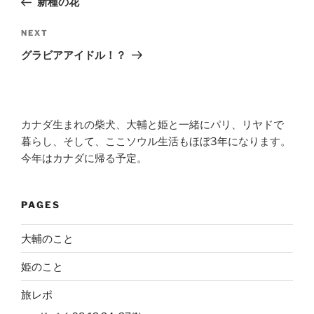
新種の花
Next
NEXT
Post
グラビアアイドル！？
カナダ生まれの柴犬、大輔と姫と一緒にパリ、リヤドで
暮らし、そして、ここソウル生活もほぼ3年になります。
今年はカナダに帰る予定。
PAGES
大輔のこと
姫のこと
旅レポ