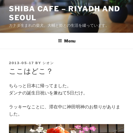
Skip
SHIBA CAFE – RIYADH AND
to
SEOUL
content
カナダ生まれの柴犬、大輔と姫との生活を綴っています。
Menu
POSTED
2013-05-17
BY
シオン
ON
ここはどこ？
ちらっと日本に帰ってました。
ダンナの誕生日祝いを兼ねて5日だけ。
ラッキーなことに、滞在中に神田明神のお祭りがありま
した。