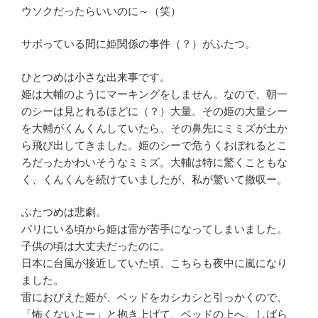
ウソクだったらいいのに～（笑）
サボっている間に姫関係の事件（？）がふたつ。
ひとつめは小さな出来事です。
姫は大輔のようにマーキングをしません。なので、朝一
のシーは見とれるほどに（？）大量。その姫の大量シー
を大輔がくんくんしていたら、その鼻先にミミズが土か
ら飛び出してきました。姫のシーで危うくおぼれるとこ
ろだったかわいそうなミミズ。大輔は特に驚くこともな
く、くんくんを続けていましたが、私が驚いて撤収ー。
ふたつめは悲劇。
パリにいる頃から姫は雷が苦手になってしまいました。
子供の頃は大丈夫だったのに。
日本に台風が接近していた頃、こちらも夜中に嵐になり
ました。
雷におびえた姫が、ベッドをカシカシと引っかくので、
「怖くないよー」と抱き上げて、ベッドの上へ。しばら