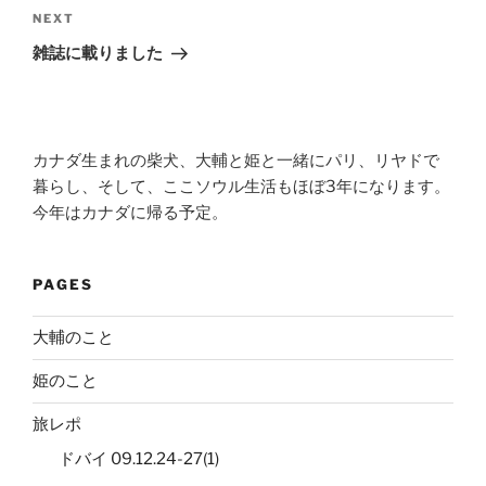
Next
NEXT
Post
雑誌に載りました
カナダ生まれの柴犬、大輔と姫と一緒にパリ、リヤドで
暮らし、そして、ここソウル生活もほぼ3年になります。
今年はカナダに帰る予定。
PAGES
大輔のこと
姫のこと
旅レポ
ドバイ 09.12.24-27(1)