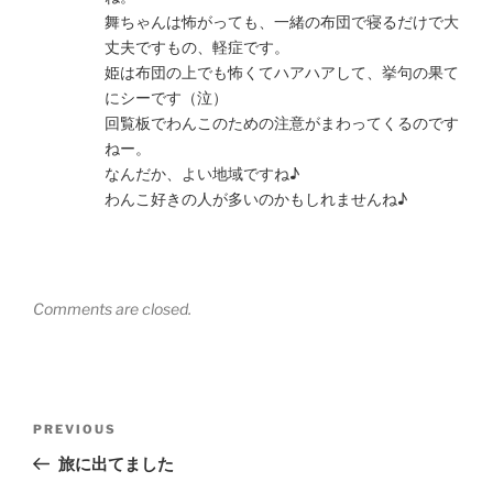
舞ちゃんは怖がっても、一緒の布団で寝るだけで大
丈夫ですもの、軽症です。
姫は布団の上でも怖くてハアハアして、挙句の果て
にシーです（泣）
回覧板でわんこのための注意がまわってくるのです
ねー。
なんだか、よい地域ですね♪
わんこ好きの人が多いのかもしれませんね♪
Comments are closed.
Post
Previous
PREVIOUS
navigation
Post
旅に出てました