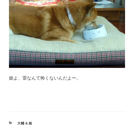
姫よ、雷なんて怖くないんだよー。
CATEGORIES
大輔＆姫