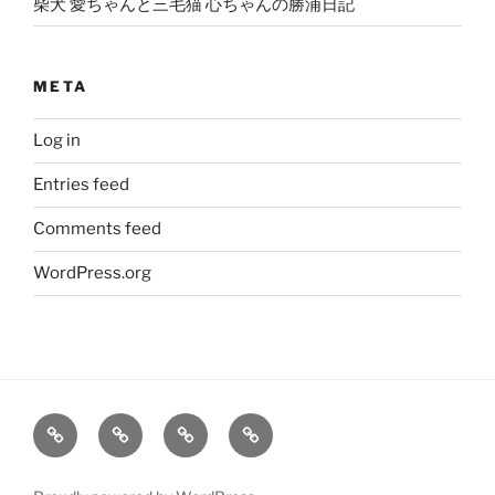
柴犬 愛ちゃんと三毛猫 心ちゃんの勝浦日記
META
Log in
Entries feed
Comments feed
WordPress.org
大
姫
旅
笑
輔
の
レ
う
の
こ
ポ
柴