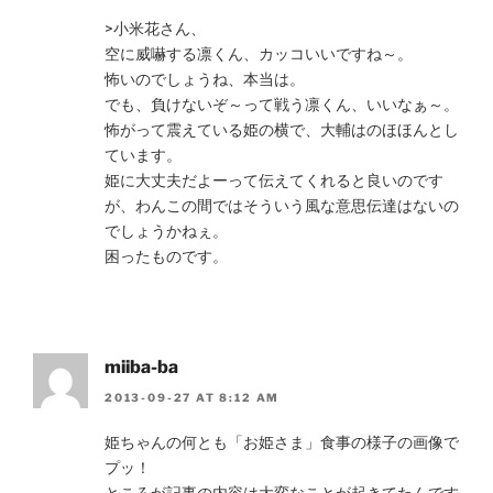
>小米花さん、
空に威嚇する凛くん、カッコいいですね～。
怖いのでしょうね、本当は。
でも、負けないぞ～って戦う凛くん、いいなぁ～。
怖がって震えている姫の横で、大輔はのほほんとし
ています。
姫に大丈夫だよーって伝えてくれると良いのです
が、わんこの間ではそういう風な意思伝達はないの
でしょうかねぇ。
困ったものです。
miiba-ba
2013-09-27 AT 8:12 AM
姫ちゃんの何とも「お姫さま」食事の様子の画像で
プッ！
ところが記事の内容は大変なことが起きてたんです