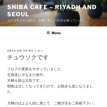
Skip
SHIBA CAFE – RIYADH AND
to
SEOUL
content
カナダ生まれの柴犬、大輔と姫との生活を綴っています。
Menu
POSTED
2013-09-19
BY
シオン
ON
チュウソクです
ブログの更新をサボっていました。
北海道レポもまだ途中。
大輔＆姫は元気です。
朝晩は涼しくなってきたので、お散歩も楽になりまし
た。
大輔のほよよん顔に免じて、ご無沙汰をご容赦下さい。