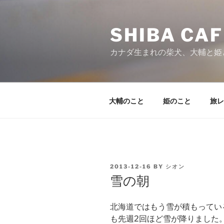
Skip
to
SHIBA CAF
content
カナダ生まれの柴犬、大輔と姫
大輔のこと
姫のこと
旅レ
POSTED
2013-12-16
BY
シオン
ON
雪の朝
北海道ではもう雪が積もってい
も先週2回ほど雪が降りました