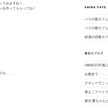
ってみますね！
SHIBA CAF
ンを作ってもらってね！
パリの柴カフェ
パリの柴カフェ
砂漠の旧柴カ
柴友のブログ
。
UMACCO!! 風
ブル、、、
お散歩で．．
テネシーでこ
柴えこファミ
柴犬 愛ちゃん