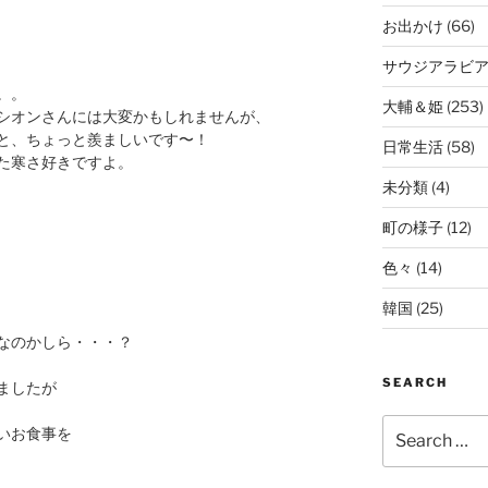
お出かけ
(66)
サウジアラビ
。。
大輔＆姫
(253)
シオンさんには大変かもしれませんが、
と、ちょっと羨ましいです〜！
日常生活
(58)
た寒さ好きですよ。
未分類
(4)
町の様子
(12)
色々
(14)
韓国
(25)
なのかしら・・・？
SEARCH
ましたが
Search
いお食事を
for: