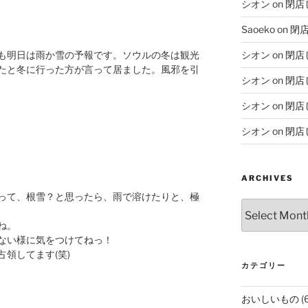
シオン
on
閉店
Saoeko
on
閉
も明日は雨か雪の予報です。ソウルの冬は観光
シオン
on
閉店
たと冬に行った方が言って居ました。風邪を引
シオン
on
閉店
シオン
on
閉店
シオン
on
閉店
ARCHIVES
って、根雪？と思ったら、雨で溶けたりと、極
Archives
ね。
ない様に気をつけてねっ！
領してます(笑)
カテゴリー
おいしいもの
(