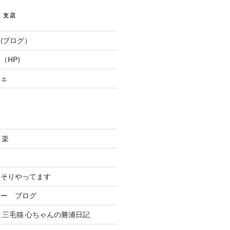
E 支店
(ブログ）
（HP)
フェ
と楽
．
っそりやってます
リー ブログ
と三毛猫 心ちゃんの勝浦日記