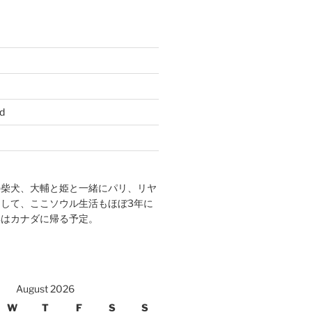
d
の柴犬、大輔と姫と一緒にパリ、リヤ
して、ここソウル生活もほぼ3年に
年はカナダに帰る予定。
August 2026
W
T
F
S
S