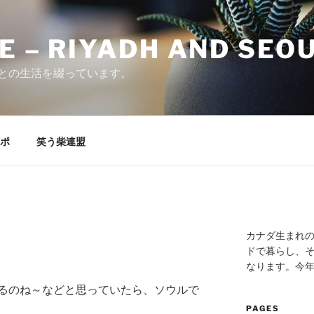
E – RIYADH AND SEO
との生活を綴っています。
ポ
笑う柴連盟
カナダ生まれ
ドで暮らし、そ
なります。今
るのね～などと思っていたら、ソウルで
。
PAGES