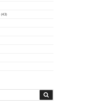
ア
(43)
Search