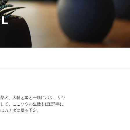
UL
の柴犬、大輔と姫と一緒にパリ、リヤ
して、ここソウル生活もほぼ3年に
年はカナダに帰る予定。