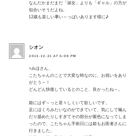
なんだかまだまだ「淑女」よりも「ギャル」の方が
似合いそうだよね。
12歳も楽しい事い～っぱいあります様に♪
シオン
2013-12-21 AT 6:08 PM
>みほさん、
こたちゃんのことで大変な時なのに、お祝いをあり
がとう～！
どんどん快復しているとのこと、良かったね～。
姫にはず～っと若々しくいて欲しいです。
足にほくろみたいなのができていて、気にして噛ん
だり舐めたりしすぎてその部分が紫色になってしま
ったので、こたちゃん手術日には姫もお医者さんに
行きました。