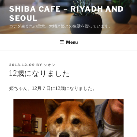
Skip
SHIBA CAFE – RIYADH AND
to
SEOUL
content
カナダ生まれの柴犬、大輔と姫との生活を綴っています。
Menu
POSTED
2013-12-09
BY
シオン
ON
12歳になりました
姫ちゃん、12月７日に12歳になりました。