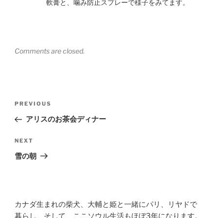
軟膏と、噛み防止スプレーで様子をみてます。
Comments are closed.
Post
Previous
PREVIOUS
navigation
Post
アリスのお茶会ディナー
Next
NEXT
Post
雪の朝
カナダ生まれの柴犬、大輔と姫と一緒にパリ、リヤドで
暮らし、そして、ここソウル生活もほぼ3年になります。