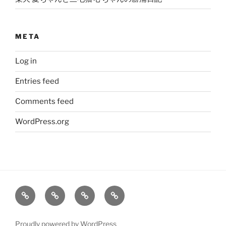
META
Log in
Entries feed
Comments feed
WordPress.org
大
姫
旅
笑
輔
の
レ
う
の
こ
ポ
柴
Proudly powered by WordPress