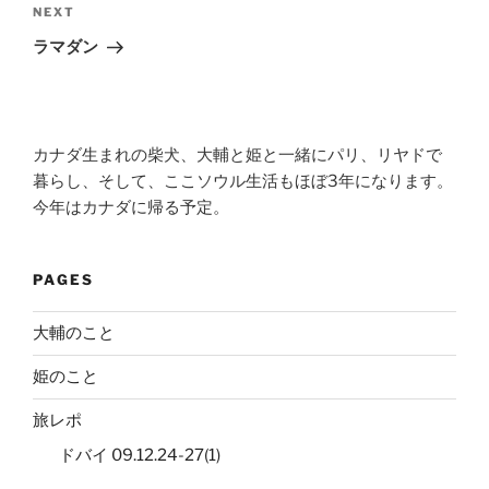
Next
NEXT
Post
ラマダン
カナダ生まれの柴犬、大輔と姫と一緒にパリ、リヤドで
暮らし、そして、ここソウル生活もほぼ3年になります。
今年はカナダに帰る予定。
PAGES
大輔のこと
姫のこと
旅レポ
ドバイ 09.12.24-27(1)