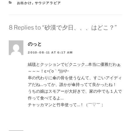
CATEGORIES
お出かけ
,
サウジアラビア
8 Replies to “砂漠で夕日、、、はどこ？”
のっと
2010-08-11 AT 6:17 AM
絨毯とクッションでピクニック…本当に優雅だわぁ
～～～！ε=(´ο｀*)))ﾊｱｰ
串の代わりに傘の骨を使うなんて、すごいアイディ
アだね…ってか、誰かが傘持ってて良かったね！
うちの娘はスモアーが大好きで、家の中でも１人で
作って食べてるよ…
チャッカマンと竹串使って…！（￣▽￣；