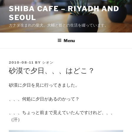
Skip
SHIBA CAFE – RIYADH AND
to
SEOUL
content
カナダ生まれの柴犬、大輔と姫との生活を綴っています。
Menu
POSTED
2010-08-11
BY
シオン
ON
砂漠で夕日、、、はどこ？
砂漠に夕日を見に行ってきました。
、、、何処に夕日があるのかって？
、、、ちょっと前まで見えていたんですけれど、、、
（汗）