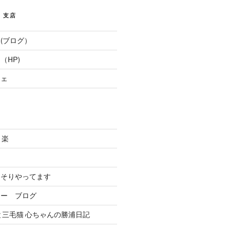
E 支店
(ブログ）
（HP)
フェ
と楽
．
っそりやってます
リー ブログ
と三毛猫 心ちゃんの勝浦日記