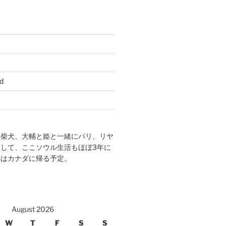
d
の柴犬、大輔と姫と一緒にパリ、リヤ
して、ここソウル生活もほぼ3年に
年はカナダに帰る予定。
August 2026
W
T
F
S
S