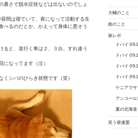
の暑さで脱水症状などは出ないのでしょ
大輔のこと
が昼間は寝ていて、夜になって活動する生
姫のこと
食べるのだとか。かえって身体に悪そう
旅レポ
ドバイ 09.12
けると、道行く車は２、３台。すれ違う
ドバイ 09.12
屈になってます（泣）
ドバイ 09.12
ドバイ 09.12
なくシバのひらき状態です（笑）
ケニアでサ
アンコール
夏の北海道
笑う柴連盟