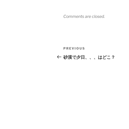
Comments are closed.
Post
Previous
PREVIOUS
navigation
Post
砂漠で夕日、、、はどこ？