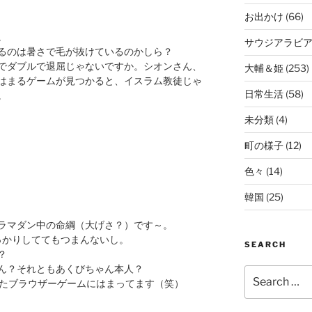
お出かけ
(66)
。
サウジアラビ
るのは暑さで毛が抜けているのかしら？
でダブルで退屈じゃないですか。シオンさん、
大輔＆姫
(253)
はまるゲームが見つかると、イスラム教徒じゃ
日常生活
(58)
。
未分類
(4)
町の様子
(12)
色々
(14)
韓国
(25)
ラマダン中の命綱（大げさ？）です～。
っかりしててもつまんないし。
SEARCH
？
ん？それともあくびちゃん本人？
Search
ったブラウザーゲームにはまってます（笑）
for: