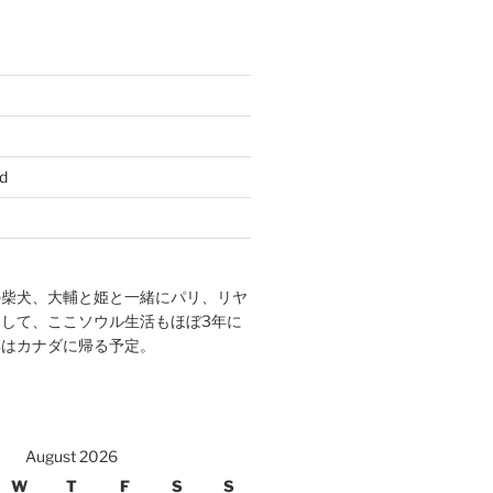
d
の柴犬、大輔と姫と一緒にパリ、リヤ
して、ここソウル生活もほぼ3年に
年はカナダに帰る予定。
August 2026
W
T
F
S
S