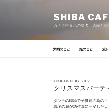
Skip
to
SHIBA CAF
content
カナダ生まれの柴犬、大輔と姫
大輔のこと
姫のこと
旅レ
POSTED
2010-12-18
BY
シオン
ON
クリスマスパーテ
ダンナの職場で子供達の為のク
職場の庭が幼稚園に一変したよ