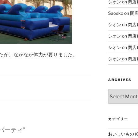
シオン
on
閉店
Saoeko
on
閉
シオン
on
閉店
シオン
on
閉店
シオン
on
閉店
たが、なかなか体力が要りました。
シオン
on
閉店
ARCHIVES
Archives
カテゴリー
マスパーティ”
おいしいもの
(