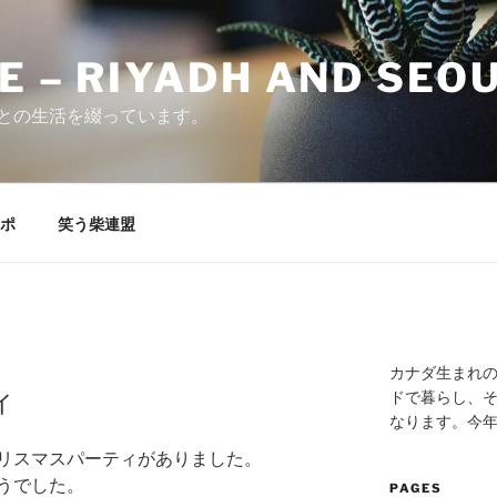
E – RIYADH AND SEO
との生活を綴っています。
ポ
笑う柴連盟
カナダ生まれ
ィ
ドで暮らし、そ
なります。今
リスマスパーティがありました。
うでした。
PAGES