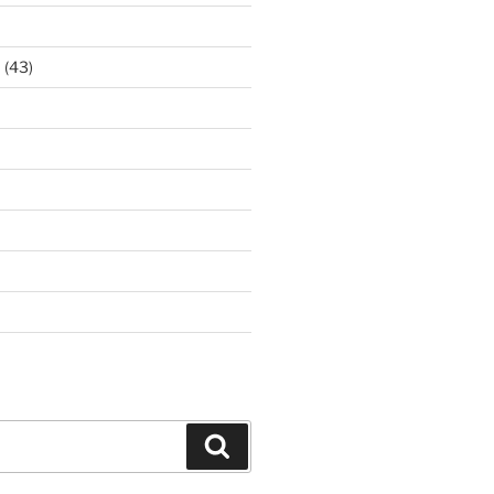
ア
(43)
Search