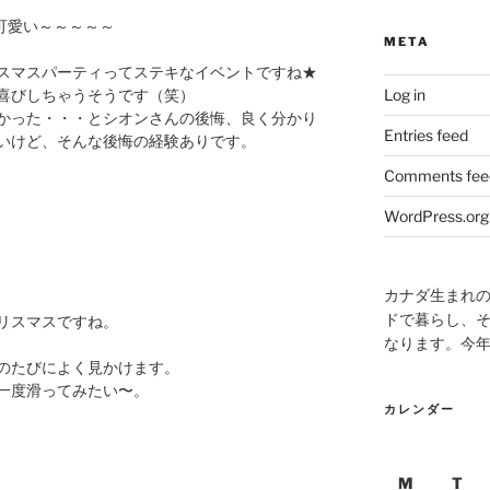
可愛い～～～～～
META
スマスパーティってステキなイベントですね★
喜びしちゃうそうです（笑）
Log in
かった・・・とシオンさんの後悔、良く分かり
Entries feed
いけど、そんな後悔の経験ありです。
Comments fee
WordPress.org
カナダ生まれ
ドで暮らし、そ
リスマスですね。
なります。今
のたびによく見かけます。
一度滑ってみたい〜。
カレンダー
M
T