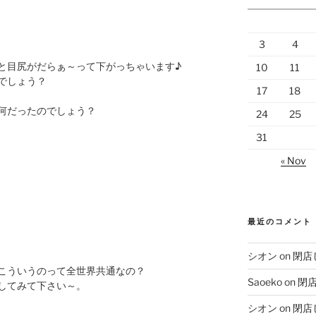
3
4
と目尻がだらぁ～って下がっちゃいます♪
10
11
でしょう？
17
18
何だったのでしょう？
24
25
31
« Nov
最近のコメント
シオン
on
閉店
こういうのって全世界共通なの？
Saoeko
on
閉
してみて下さい～。
シオン
on
閉店