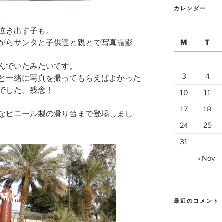
カレンダー
。
泣き出す子も。
M
T
がらサンタと子供達と親とで写真撮影
んでいたみたいです。
3
4
と一緒に写真を撮ってもらえばよかった
でした。残念！
10
11
17
18
なビニール製の滑り台まで登場しまし
24
25
31
« Nov
最近のコメント