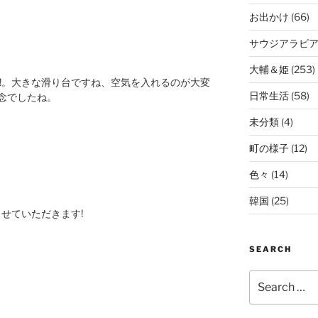
お出かけ
(66)
サウジアラビ
大輔＆姫
(253)
!!。大きな滑り台ですね、空気を入れるのが大変
日常生活
(58)
念でしたね。
未分類
(4)
町の様子
(12)
色々
(14)
韓国
(25)
ませていただきます!
SEARCH
Search
for: