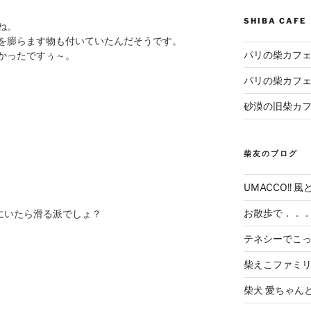
SHIBA CAF
ね。
を膨らます物も付いていたんだそうです。
パリの柴カフェ
かったですぅ～。
パリの柴カフェ
砂漠の旧柴カ
柴友のブログ
UMACCO!! 風
お散歩で．．
場にいたら滑る派でしょ？
テネシーでこ
柴えこファミ
柴犬 愛ちゃん