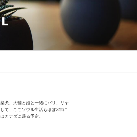
UL
の柴犬、大輔と姫と一緒にパリ、リヤ
して、ここソウル生活もほぼ3年に
年はカナダに帰る予定。