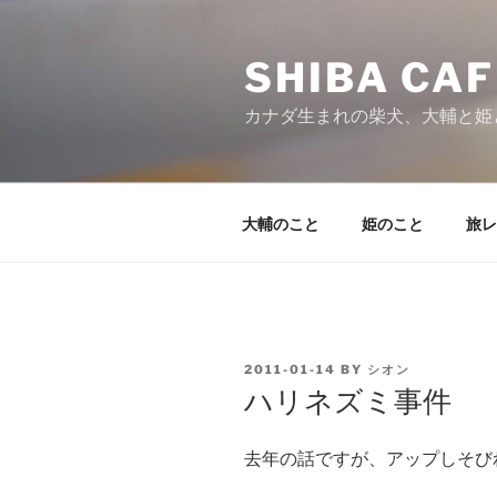
Skip
to
SHIBA CAF
content
カナダ生まれの柴犬、大輔と姫
大輔のこと
姫のこと
旅レ
POSTED
2011-01-14
BY
シオン
ON
ハリネズミ事件
去年の話ですが、アップしそび