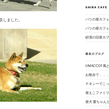
SHIBA CAF
パリの柴カフェ
収しました。
パリの柴カフェ
砂漠の旧柴カ
柴友のブログ
UMACCO!! 風
お散歩で．．
テネシーでこ
柴えこファミ
柴犬 愛ちゃん