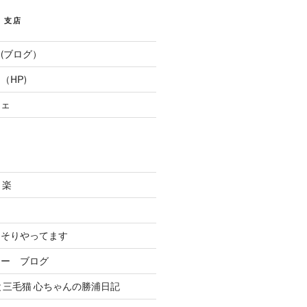
E 支店
(ブログ）
（HP)
フェ
と楽
．
っそりやってます
リー ブログ
と三毛猫 心ちゃんの勝浦日記