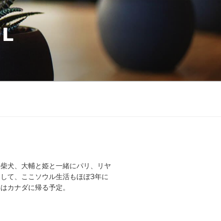
UL
の柴犬、大輔と姫と一緒にパリ、リヤ
して、ここソウル生活もほぼ3年に
年はカナダに帰る予定。