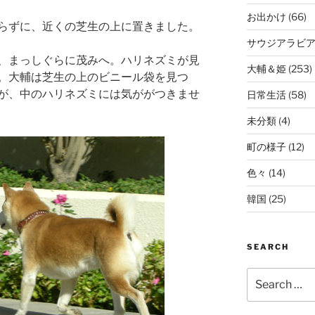
お出かけ
(66)
らずに、近くの芝生の上に置きました。
サウジアラビ
、まっしぐらに茂みへ。ハリネズミが見
大輔＆姫
(253)
。大輔は芝生の上のビニール袋を見つ
が、中のハリネズミには気ががつきませ
日常生活
(58)
未分類
(4)
町の様子
(12)
色々
(14)
韓国
(25)
SEARCH
Search
for: