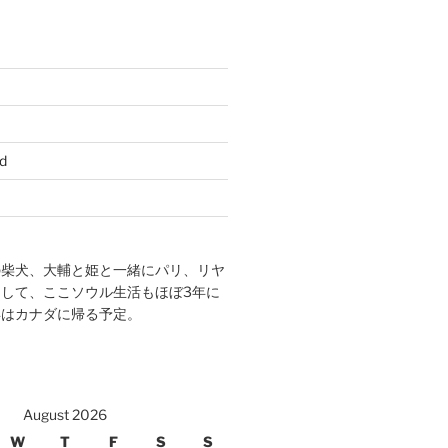
d
の柴犬、大輔と姫と一緒にパリ、リヤ
して、ここソウル生活もほぼ3年に
年はカナダに帰る予定。
August 2026
W
T
F
S
S