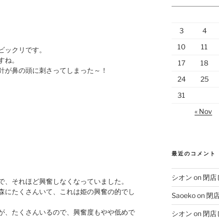
3
4
10
11
ビックリです。
すね。
17
18
針が鼻の頭に刺さってしまった～！
24
25
31
« Nov
最近のコメント
シオン
on
閉店
で、それほど興奮しなくなっていました。
森にたくさんいて、これは姫の興奮の的でし
Saoeko
on
閉
が、たくさんいるので、興奮度もやや低めで
シオン
on
閉店