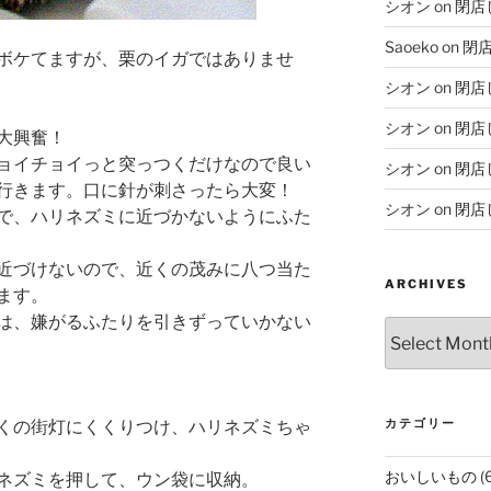
シオン
on
閉店
Saoeko
on
閉
ボケてますが、栗のイガではありませ
シオン
on
閉店
シオン
on
閉店
大興奮！
ョイチョイっと突っつくだけなので良い
シオン
on
閉店
行きます。口に針が刺さったら大変！
シオン
on
閉店
で、ハリネズミに近づかないようにふた
近づけないので、近くの茂みに八つ当た
ARCHIVES
ます。
は、嫌がるふたりを引きずっていかない
Archives
カテゴリー
くの街灯にくくりつけ、ハリネズミちゃ
おいしいもの
(
ネズミを押して、ウン袋に収納。