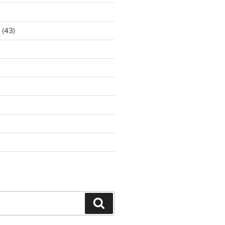
ア
(43)
Search