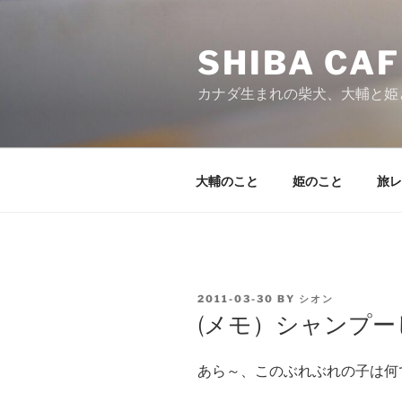
Skip
to
SHIBA CAF
content
カナダ生まれの柴犬、大輔と姫
大輔のこと
姫のこと
旅レ
POSTED
2011-03-30
BY
シオン
ON
(メモ）シャンプー
あら～、このぶれぶれの子は何