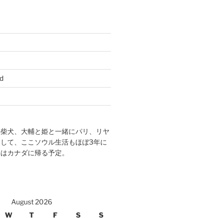
d
の柴犬、大輔と姫と一緒にパリ、リヤ
して、ここソウル生活もほぼ3年に
年はカナダに帰る予定。
August 2026
W
T
F
S
S