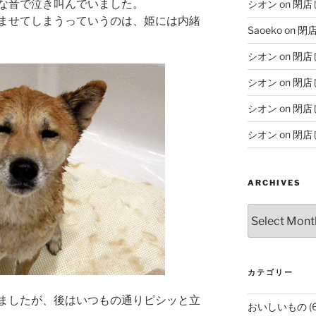
な音で泣き叫んでいました。
シオン
on
閉店
ませてしまうっていうのは、姫には内緒
Saoeko
on
閉
シオン
on
閉店
シオン
on
閉店
シオン
on
閉店
シオン
on
閉店
ARCHIVES
Archives
カテゴリー
ましたが、後はいつもの通りピシッと立
おいしいもの
(