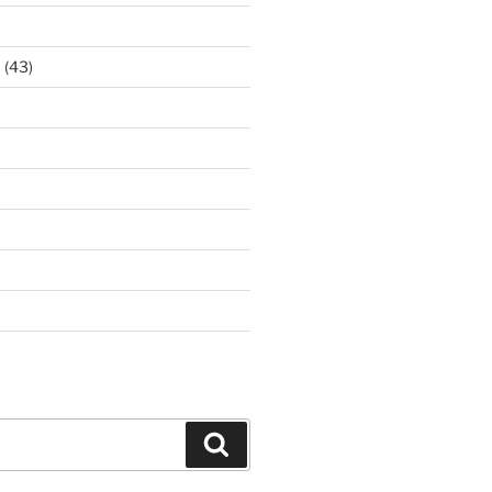
ア
(43)
Search