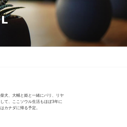
UL
の柴犬、大輔と姫と一緒にパリ、リヤ
して、ここソウル生活もほぼ3年に
年はカナダに帰る予定。