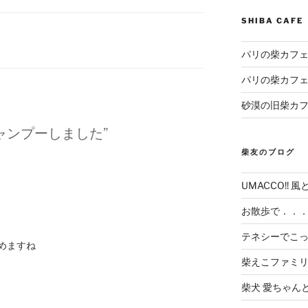
SHIBA CAF
パリの柴カフェ
パリの柴カフェ
砂漠の旧柴カ
モ）シャンプーしました”
柴友のブログ
UMACCO!! 風
お散歩で．．
テネシーでこ
めますね
柴えこファミ
柴犬 愛ちゃん