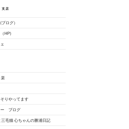
E 支店
(ブログ）
（HP)
フェ
と楽
．
っそりやってます
リー ブログ
と三毛猫 心ちゃんの勝浦日記