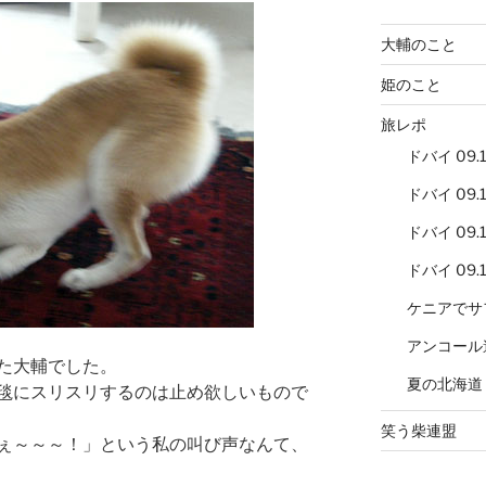
大輔のこと
姫のこと
旅レポ
ドバイ 09.12
ドバイ 09.12
ドバイ 09.12
ドバイ 09.12
ケニアでサ
アンコール
た大輔でした。
夏の北海道
毯にスリスリするのは止め欲しいもので
笑う柴連盟
ぇ～～～！」という私の叫び声なんて、