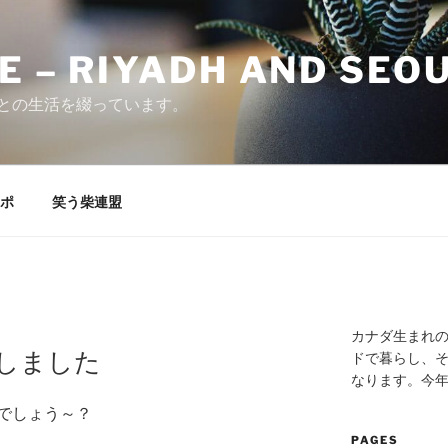
E – RIYADH AND SEO
との生活を綴っています。
ポ
笑う柴連盟
カナダ生まれ
しました
ドで暮らし、そ
なります。今
でしょう～？
PAGES