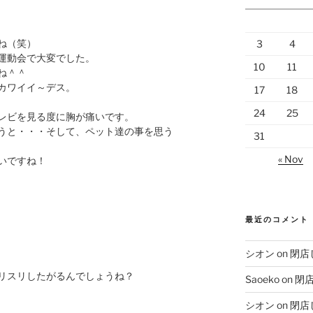
ね（笑）
3
4
運動会で大変でした。
10
11
ね＾＾
カワイイ～デス。
17
18
24
25
レビを見る度に胸が痛いです。
うと・・・そして、ペット達の事を思う
31
« Nov
いですね！
最近のコメント
シオン
on
閉店
リスリしたがるんでしょうね？
Saoeko
on
閉
シオン
on
閉店