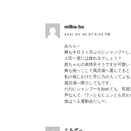
miiba-ba
2011-03-30 AT 4:45 PM
あらら～
舞も今日２ヶ月ぶりにシャンプーし
２匹一度には疲れるでしょう？
姫ちゃんの表情辛そうですが可愛い
舞も抱っこして風呂場へ運んでると
私の肩にかけた手に力が入ってぶる
風呂場へ降ろしてもです。
だのにシャンプーを始めても、尻尾
声なんて、ワンともヒュンとも言わ
後は一人運動会だしー。
ともぞ～