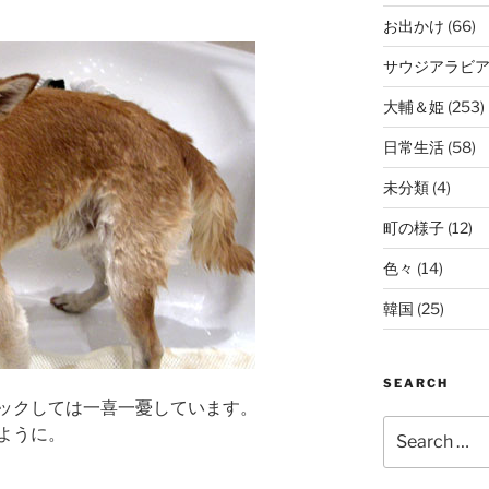
お出かけ
(66)
サウジアラビ
大輔＆姫
(253)
日常生活
(58)
未分類
(4)
町の様子
(12)
色々
(14)
韓国
(25)
SEARCH
ックしては一喜一憂しています。
Search
ように。
for: