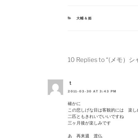
CATEGORIES
大輔＆姫
10 Replies to “(メ
ｔ
2011-03-30 AT 3:43 PM
確かに
この悲しげな目は客観的には 楽し
二匹ともきれいでいいですね
三ヶ月後が楽しみです
あ 再来週 渡仏