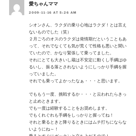
愛ちゃんママ
2009-11-16 AT 5:26 AM
シオンさん、ラクダの乗り心地はラクダ！とは言え
ないものでした（笑）
２月ごろのオスのラクダは発情期だということもあ
って、それでなくても気が荒くて性格も悪いと聞い
ていたので、かなり緊張して乗ってました。
それにとても大きいし蔵は不安定に動くし手綱はゆ
るいし、振る落とされないようにしっかり手綱を握
っていました。
それでも乗ってよかったなぁ・・・と思います。
でももう一度、挑戦するか・・・と云われたらきっ
と止めときます。
でも一度は経験することをお奨めします。
でもくれぐれも手綱をしっかりと握ってね！
それと乗るときと降りるときにはムチ打ちにならな
いようにね～！
乗るとすぐにガックンと立ち上がるので！