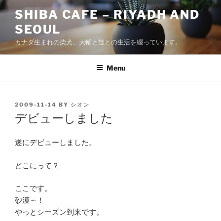
Skip
SHIBA CAFE – RIYADH AND
to
SEOUL
content
カナダ生まれの柴犬、大輔と姫との生活を綴っています。
Menu
POSTED
2009-11-14
BY
シオン
ON
デビューしました
遂にデビューしました。
どこにって？
ここです。
砂漠～！
やっとシーズン到来です。