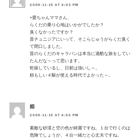
2009-11-15 AT 4:03 PM
>愛ちゃんママさん、
らくだの乗り心地はいかがでしたか？
臭くなかったですか？
昔チュニジアにいって、そこらじゅうがらくだ臭く
て閉口しました。
昔のらくだのキャラバンは本当に過酷な旅をしてい
たんだな～って思います。
乾燥しているし、日射は強いし～。
頼もしい４駆が使える時代でよかった～。
姫
2009-11-15 AT 4:55 PM
素敵な砂漠と空の色が綺麗ですね。１台で行くのは
危険でしょうが、４台一緒だと心丈夫ですね。