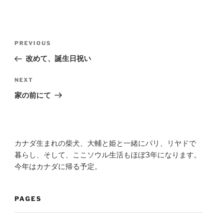
Post
Previous
PREVIOUS
navigation
Post
改めて、誕生日祝い
Next
NEXT
Post
家の前にて
カナダ生まれの柴犬、大輔と姫と一緒にパリ、リヤドで
暮らし、そして、ここソウル生活もほぼ3年になります。
今年はカナダに帰る予定。
PAGES