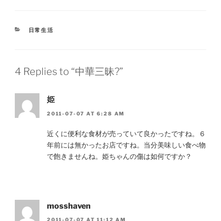
CATEGORIES
日常生活
4 Replies to “中華三昧?”
姫
2011-07-07 AT 6:28 AM
近くに便利な食材が売っていて良かったですね。６
年前には無かったお店ですね。当分美味しい食べ物
で飽きませんね。姫ちゃんの傷は如何ですか？
mosshaven
2011-07-07 AT 11:12 AM