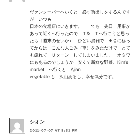
ヴァンクーバーへいくと 必ず買出しをするんです
が いつも
日本の食糧店にいきます。 でも 先日 用事が
あって近くへ行ったので Ｔ& Ｔへ行こうと思っ
たら〔週末のせいか） ひどい混雑で 田舎に移っ
てからは こんな人ごみ（車）をみただけで とて
も疲れて Ｕターン してしまいました。 オタワ
にもあるのでしょうか 安くて新鮮な野菜、Kim’s
market へ行くと Ajian
vegetable も 沢山あるし、幸せ気分です。
シオン
2011-07-07 AT 8:31 PM