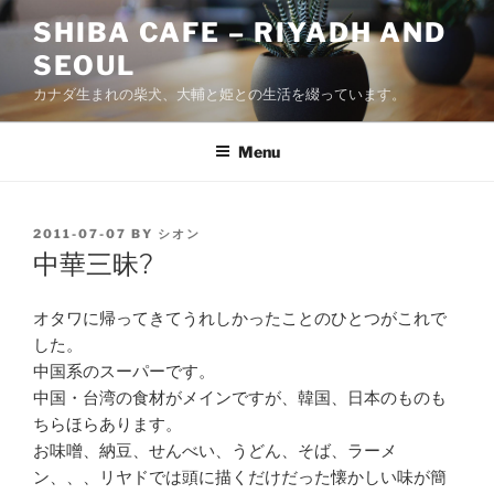
Skip
SHIBA CAFE – RIYADH AND
to
SEOUL
content
カナダ生まれの柴犬、大輔と姫との生活を綴っています。
Menu
POSTED
2011-07-07
BY
シオン
ON
中華三昧?
オタワに帰ってきてうれしかったことのひとつがこれで
した。
中国系のスーパーです。
中国・台湾の食材がメインですが、韓国、日本のものも
ちらほらあります。
お味噌、納豆、せんべい、うどん、そば、ラーメ
ン、、、リヤドでは頭に描くだけだった懐かしい味が簡