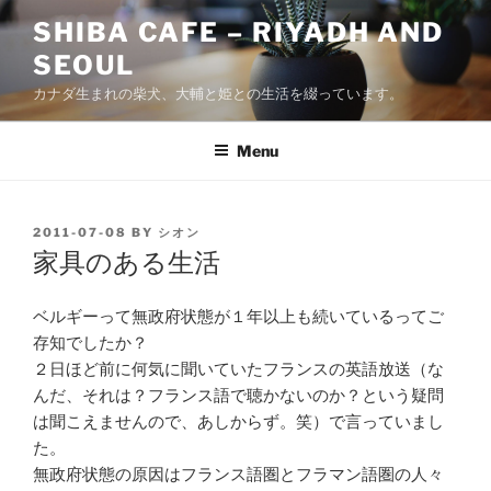
Skip
SHIBA CAFE – RIYADH AND
to
SEOUL
content
カナダ生まれの柴犬、大輔と姫との生活を綴っています。
Menu
POSTED
2011-07-08
BY
シオン
ON
家具のある生活
ベルギーって無政府状態が１年以上も続いているってご
存知でしたか？
２日ほど前に何気に聞いていたフランスの英語放送（な
んだ、それは？フランス語で聴かないのか？という疑問
は聞こえませんので、あしからず。笑）で言っていまし
た。
無政府状態の原因はフランス語圏とフラマン語圏の人々