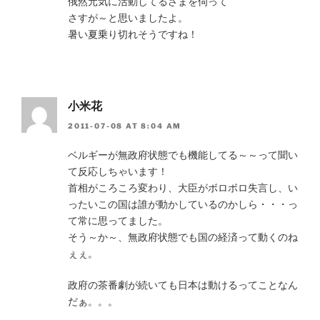
俄然元気に活動してるさまを伺って
さすが～と思いましたよ。
暑い夏乗り切れそうですね！
小米花
2011-07-08 AT 8:04 AM
ベルギーが無政府状態でも機能してる～～って聞い
て反応しちゃいます！
首相がころころ変わり、大臣がボロボロ失言し、い
ったいこの国は誰が動かしているのかしら・・・っ
て常に思ってました。
そう～か～、無政府状態でも国の経済って動くのね
ぇぇ。
政府の茶番劇が続いても日本は動けるってことなん
だぁ。。。