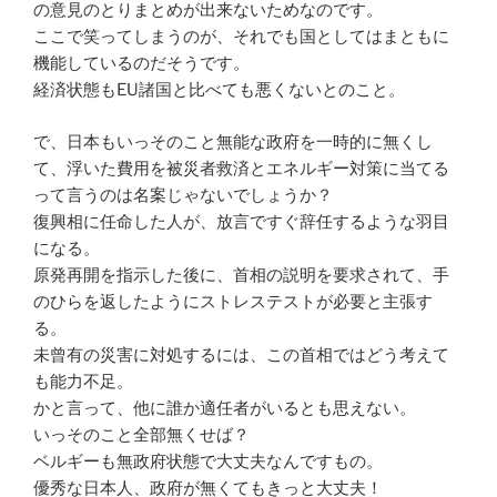
の意見のとりまとめが出来ないためなのです。
ここで笑ってしまうのが、それでも国としてはまともに
機能しているのだそうです。
経済状態もEU諸国と比べても悪くないとのこと。
で、日本もいっそのこと無能な政府を一時的に無くし
て、浮いた費用を被災者救済とエネルギー対策に当てる
って言うのは名案じゃないでしょうか？
復興相に任命した人が、放言ですぐ辞任するような羽目
になる。
原発再開を指示した後に、首相の説明を要求されて、手
のひらを返したようにストレステストが必要と主張す
る。
未曾有の災害に対処するには、この首相ではどう考えて
も能力不足。
かと言って、他に誰か適任者がいるとも思えない。
いっそのこと全部無くせば？
ベルギーも無政府状態で大丈夫なんですもの。
優秀な日本人、政府が無くてもきっと大丈夫！