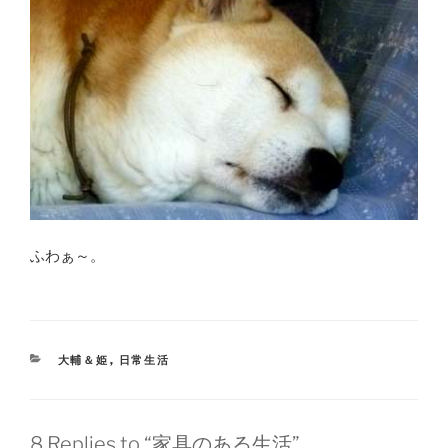
ふわぁ～。
CATEGORIES
大輔＆姫
,
日常生活
8 Replies to “家具のある生活”