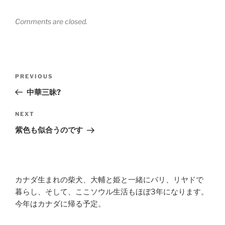
Comments are closed.
Post
Previous
PREVIOUS
navigation
Post
中華三昧?
Next
NEXT
Post
紫色も似合うのです
カナダ生まれの柴犬、大輔と姫と一緒にパリ、リヤドで
暮らし、そして、ここソウル生活もほぼ3年になります。
今年はカナダに帰る予定。