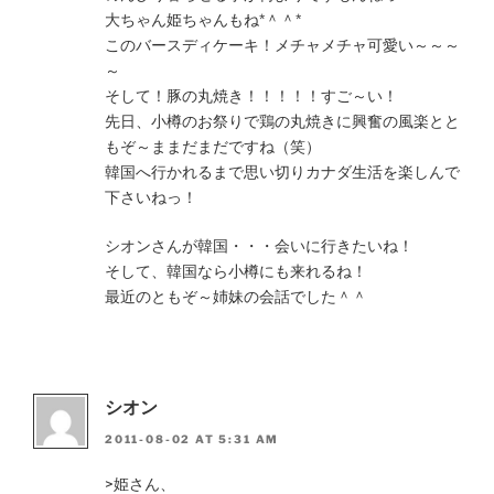
大ちゃん姫ちゃんもね*＾＾*
このバースディケーキ！メチャメチャ可愛い～～～
～
そして！豚の丸焼き！！！！！すご～い！
先日、小樽のお祭りで鶏の丸焼きに興奮の風楽とと
もぞ～ままだまだですね（笑）
韓国へ行かれるまで思い切りカナダ生活を楽しんで
下さいねっ！
シオンさんが韓国・・・会いに行きたいね！
そして、韓国なら小樽にも来れるね！
最近のともぞ～姉妹の会話でした＾＾
シオン
2011-08-02 AT 5:31 AM
>姫さん、