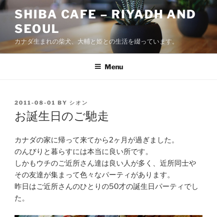
Skip
SHIBA CAFE – RIYADH AND
to
SEOUL
content
カナダ生まれの柴犬、大輔と姫との生活を綴っています。
Menu
POSTED
2011-08-01
BY
シオン
ON
お誕生日のご馳走
カナダの家に帰って来てから2ヶ月が過ぎました。
のんびりと暮らすには本当に良い所です。
しかもウチのご近所さん達は良い人が多く、近所同士や
その友達が集まって色々なパーティがあります。
昨日はご近所さんのひとりの50才の誕生日パーティでし
た。