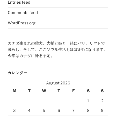
Entries feed
Comments feed
WordPress.org
カナダ生まれの柴犬、大輔と姫と一緒にパリ、リヤドで
暮らし、そして、ここソウル生活もほぼ3年になります。
今年はカナダに帰る予定。
カレンダー
August 2026
M
T
W
T
F
S
S
1
2
3
4
5
6
7
8
9