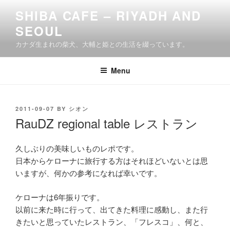
Skip
SHIBA CAFE – RIYADH AND
to
SEOUL
content
カナダ生まれの柴犬、大輔と姫との生活を綴っています。
Menu
POSTED
2011-09-07
BY
シオン
ON
RauDZ regional table レストラン
久しぶりの美味しいものレポです。
日本からケローナに旅行する方はそれほどいないとは思
いますが、何かの参考になれば幸いです。
ケローナは6年振りです。
以前に来た時に行って、出てきた料理に感動し、また行
きたいと思っていたレストラン、「フレスコ」、何と、