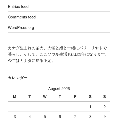
Entries feed
Comments feed
WordPress.org
カナダ生まれの柴犬、大輔と姫と一緒にパリ、リヤドで
暮らし、そして、ここソウル生活もほぼ3年になります。
今年はカナダに帰る予定。
カレンダー
August 2026
M
T
W
T
F
S
S
1
2
3
4
5
6
7
8
9