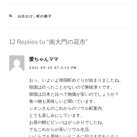
CATEGORIES
お出かけ
,
町の様子
12 Replies to “南大門の花市”
愛ちゃんママ
2011-09-22 AT 2:13 PM
おっ、いよいよ韓国町めぐりが始まりましたね。
韓国は行ったことがないので興味津々です。
韓国は日本と比べて物価が安いのでしょうか？
食べ物も美味しいと聞いています。
シオンさんのこれからのソウル町案内、
とても楽しみにしています。
お昼の蛸ビビンバはがっかりでしたね。
でもこれからが長いソウル生活、
いくらでも美味しいところに行けますね＾０＾