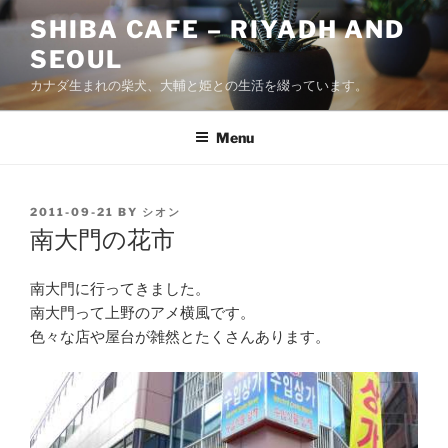
Skip
SHIBA CAFE – RIYADH AND
to
SEOUL
content
カナダ生まれの柴犬、大輔と姫との生活を綴っています。
Menu
POSTED
2011-09-21
BY
シオン
ON
南大門の花市
南大門に行ってきました。
南大門って上野のアメ横風です。
色々な店や屋台が雑然とたくさんあります。