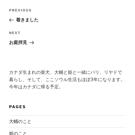
Post
Previous
PREVIOUS
navigation
Post
着きました
Next
NEXT
Post
お庭拝見
カナダ生まれの柴犬、大輔と姫と一緒にパリ、リヤドで
暮らし、そして、ここソウル生活もほぼ3年になります。
今年はカナダに帰る予定。
PAGES
大輔のこと
姫のこと