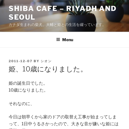
Skip
SHIBA CAFE – RIYADH AND
to
SEOUL
content
カナダ生まれの柴犬、大輔と姫との生活を綴っています。
Menu
POSTED
2011-12-07
BY
シオン
ON
姫、10歳になりました。
姫の誕生日でした。
10歳になりました。
それなのに、
今日は朝早くから家のドアの取替え工事が始まってしま
って、1日中うるさかったので、大きな音が嫌いな姫には