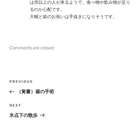
は倍以上の人が来るようで、食べ物や飲み物が足り
るのか心配です。
大輔と姫のお祝いは手抜きになりそうです。
Comments are closed.
Post
Previous
PREVIOUS
navigation
Post
（覚書）歯の手術
Next
NEXT
Post
氷点下の散歩