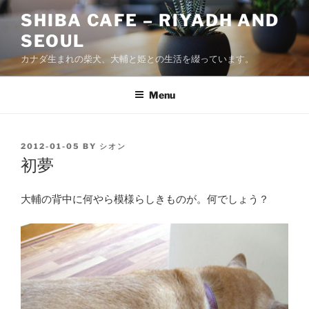
Skip
SHIBA CAFE – RIYADH AND
to
SEOUL
content
カナダ生まれの柴犬、大輔と姫との生活を綴っています。
Menu
POSTED
2012-01-05
BY
シオン
ON
初夢
大輔の背中に何やら模様らしきものが。何でしょう？