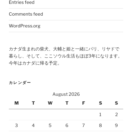
Entries feed
Comments feed
WordPress.org
カナダ生まれの柴犬、大輔と姫と一緒にパリ、リヤドで
暮らし、そして、ここソウル生活もほぼ3年になります。
今年はカナダに帰る予定。
カレンダー
August 2026
M
T
W
T
F
S
S
1
2
3
4
5
6
7
8
9