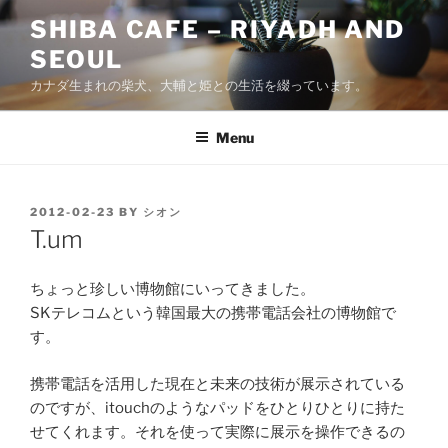
Skip
SHIBA CAFE – RIYADH AND
to
SEOUL
content
カナダ生まれの柴犬、大輔と姫との生活を綴っています。
Menu
POSTED
2012-02-23
BY
シオン
ON
T.um
ちょっと珍しい博物館にいってきました。
SKテレコムという韓国最大の携帯電話会社の博物館で
す。
携帯電話を活用した現在と未来の技術が展示されている
のですが、itouchのようなパッドをひとりひとりに持た
せてくれます。それを使って実際に展示を操作できるの