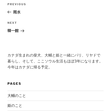
Post
Previous
PREVIOUS
navigation
Post
雨水
Next
NEXT
Post
韓一館
カナダ生まれの柴犬、大輔と姫と一緒にパリ、リヤドで
暮らし、そして、ここソウル生活もほぼ3年になります。
今年はカナダに帰る予定。
PAGES
大輔のこと
姫のこと