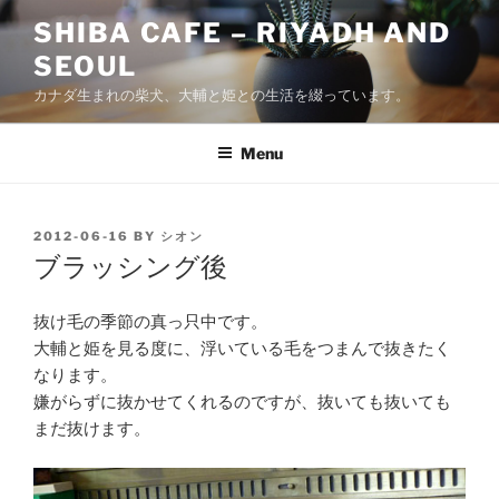
Skip
SHIBA CAFE – RIYADH AND
to
SEOUL
content
カナダ生まれの柴犬、大輔と姫との生活を綴っています。
Menu
POSTED
2012-06-16
BY
シオン
ON
ブラッシング後
抜け毛の季節の真っ只中です。
大輔と姫を見る度に、浮いている毛をつまんで抜きたく
なります。
嫌がらずに抜かせてくれるのですが、抜いても抜いても
まだ抜けます。