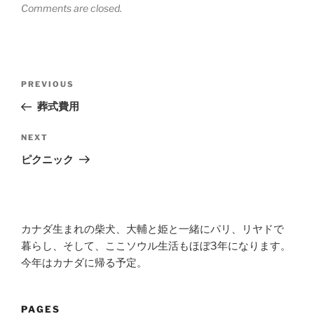
Comments are closed.
Post
Previous
PREVIOUS
navigation
Post
葬式費用
Next
NEXT
Post
ピクニック
カナダ生まれの柴犬、大輔と姫と一緒にパリ、リヤドで
暮らし、そして、ここソウル生活もほぼ3年になります。
今年はカナダに帰る予定。
PAGES