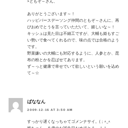
>ともぞ～さん、
ありがとうございます～！
ハッピバースデーソング仲間のともぞ～さんに、再
びおめでとうを言っていただいて、嬉しいな～！
キッシュは見た目は不細工ですが、大輔も姫もすご
い勢いで食べてくれるので、味の点では合格のよう
です。
野菜嫌いの大輔にも対応するように、人参とか、昆
布の粉とかを忍ばせてあります。
ず～っと健康で幸せでいて欲しいという願いを込め
て～☆
ばななん
2009-12-16 AT 3:50 AM
すっかり遅くなっちゃてゴメンナサイ。(；^_^
姫ちゃん、８歳のお誕生日おめでとう～！！