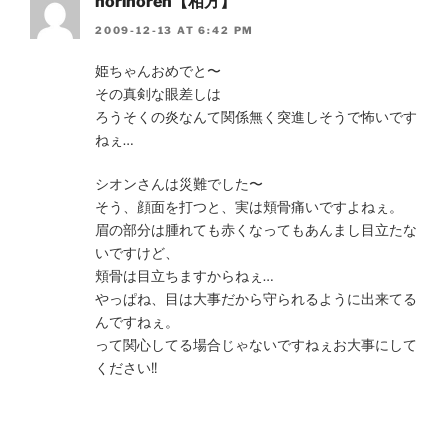
norinoren【相方】
2009-12-13 AT 6:42 PM
姫ちゃんおめでと〜
その真剣な眼差しは
ろうそくの炎なんて関係無く突進しそうで怖いです
ねぇ…
シオンさんは災難でした〜
そう、顔面を打つと、実は頬骨痛いですよねぇ。
眉の部分は腫れても赤くなってもあんまし目立たな
いですけど、
頬骨は目立ちますからねぇ…
やっぱね、目は大事だから守られるように出来てる
んですねぇ。
って関心してる場合じゃないですねぇお大事にして
ください!!