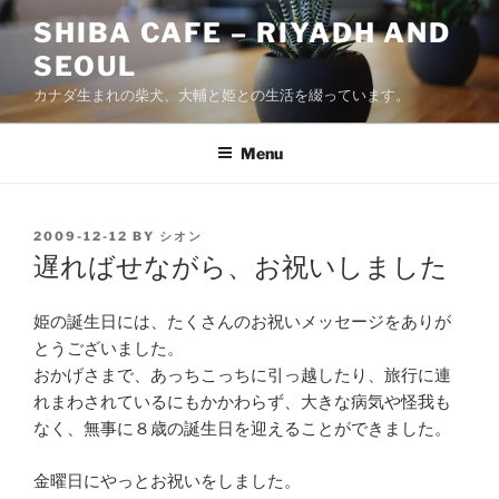
Skip
SHIBA CAFE – RIYADH AND
to
SEOUL
content
カナダ生まれの柴犬、大輔と姫との生活を綴っています。
Menu
POSTED
2009-12-12
BY
シオン
ON
遅ればせながら、お祝いしました
姫の誕生日には、たくさんのお祝いメッセージをありが
とうございました。
おかげさまで、あっちこっちに引っ越したり、旅行に連
れまわされているにもかかわらず、大きな病気や怪我も
なく、無事に８歳の誕生日を迎えることができました。
金曜日にやっとお祝いをしました。