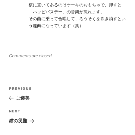
横に置いてあるのはケーキのおもちゃで、押すと
「ハッピバスデー」の音楽が流れます。
その曲に乗って合唱して、ろうそくを吹き消すとい
う趣向になっています（笑）
Comments are closed.
Post
Previous
PREVIOUS
navigation
Post
ご褒美
Next
NEXT
Post
猫の災難