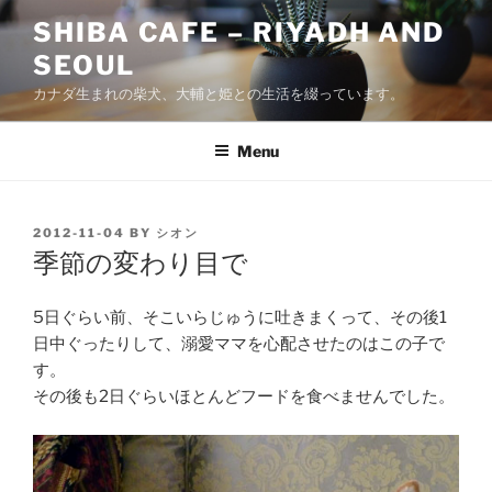
Skip
SHIBA CAFE – RIYADH AND
to
SEOUL
content
カナダ生まれの柴犬、大輔と姫との生活を綴っています。
Menu
POSTED
2012-11-04
BY
シオン
ON
季節の変わり目で
5日ぐらい前、そこいらじゅうに吐きまくって、その後1
日中ぐったりして、溺愛ママを心配させたのはこの子で
す。
その後も2日ぐらいほとんどフードを食べませんでした。