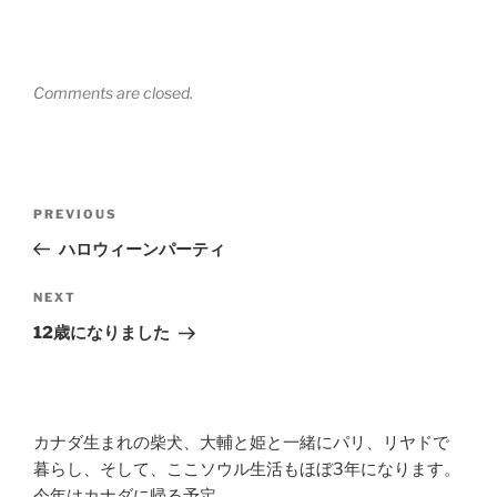
Comments are closed.
Post
Previous
PREVIOUS
navigation
Post
ハロウィーンパーティ
Next
NEXT
Post
12歳になりました
カナダ生まれの柴犬、大輔と姫と一緒にパリ、リヤドで
暮らし、そして、ここソウル生活もほぼ3年になります。
今年はカナダに帰る予定。