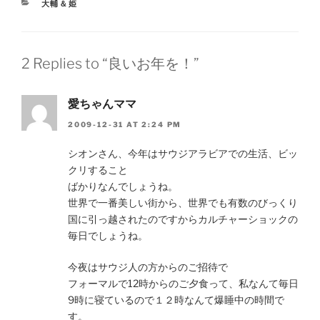
CATEGORIES
大輔＆姫
2 Replies to “良いお年を！”
愛ちゃんママ
2009-12-31 AT 2:24 PM
シオンさん、今年はサウジアラビアでの生活、ビッ
クリすること
ばかりなんでしょうね。
世界で一番美しい街から、世界でも有数のびっくり
国に引っ越されたのですからカルチャーショックの
毎日でしょうね。
今夜はサウジ人の方からのご招待で
フォーマルで12時からのご夕食って、私なんて毎日
9時に寝ているので１２時なんて爆睡中の時間で
す。