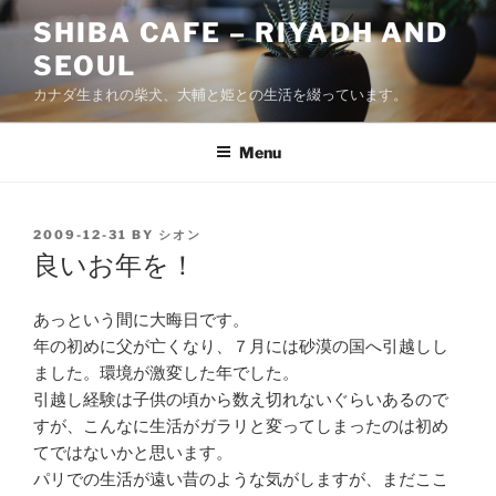
Skip
SHIBA CAFE – RIYADH AND
to
SEOUL
content
カナダ生まれの柴犬、大輔と姫との生活を綴っています。
Menu
POSTED
2009-12-31
BY
シオン
ON
良いお年を！
あっという間に大晦日です。
年の初めに父が亡くなり、７月には砂漠の国へ引越しし
ました。環境が激変した年でした。
引越し経験は子供の頃から数え切れないぐらいあるので
すが、こんなに生活がガラリと変ってしまったのは初め
てではないかと思います。
パリでの生活が遠い昔のような気がしますが、まだここ