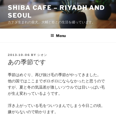
Skip
SHIBA CAFE – RIYADH AND
to
SEOUL
content
カナダ生まれの柴犬、大輔と姫との生活を綴っています。
Menu
POSTED
2013-10-06
BY
シオン
ON
あの季節です
季節はめぐり、再び抜け毛の季節がやってきました。
他の国ではここまでボロボロにならなかったと思うので
すが、夏と冬の気温差が激しいソウルでは目いっぱい毛
が生え変わっているようです。
浮き上がっている毛をついつまんでしまう今日この頃。
嫌がらないので助かります。