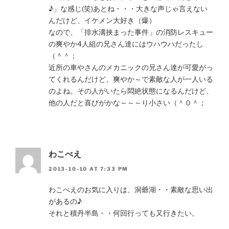
♪」な感じ(笑)あとね・・・大きな声じゃ言えない
んだけど、イケメン大好き（爆）
なので、「排水溝挟まった事件」の消防レスキュー
の爽やか4人組の兄さん達にはウハウハだったし
（＾＾；
近所の車やさんのメカニックの兄さん達が可愛がっ
てくれるんだけど、爽やか～で素敵な人が一人いる
のよね。その人がいたら悶絶状態になるんだけど、
他の人だと喜びがかな～～～り小さい（＾０＾；
わこべえ
2013-10-10 AT 7:33 PM
わこべえのお気に入りは、洞爺湖・・素敵な思い出
があるの♪
それと積丹半島・・何回行っても又行きたい。