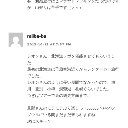
私、新婚旅行はヒマラヤトレッキングだったのです
が、山登りは苦手です（＞＜）
miiba-ba
2013-10-15 AT 7:57 PM
シオンさん、北海道レポを堪能させてもらいまし
た。
最初の北海道は千歳空港近くからレンターカー旅行
でした。
シオンさんのように長い期間でなかったので、旭
川、登別、小樽、洞爺湖、札幌ぐらいでした。
つぎはツアーで東の網走方面まで。
旦那さんのモテモテぶり楽しっ！ふふふ＼(^o^)／
ソウルにいる間まだまだ来られますね。
次はスキー？