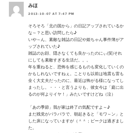
みほ
2013-10-07 AT 7:47 PM
そろそろ「北の国から」の日記アップされているか
な～？と思い訪問したら♪
いや～ん、素敵な雑誌の日記や姫ちゃん事件簿がア
ップされていた♪
雑誌のお顔、隠さなくても良かったのにぃ(笑)それ
にしても素敵すぎる生活だ。。。
年を重ねると、恐怖を感じるものも変化していくの
かもしれないですねぇ。ことりも以前は地震も雷も
全く大丈夫だったのに、最近は怖がる様になってし
まったし。・・・と言うよりも、彼女今は「庭に出
るのが何よりイヤ！」みたいですけどね（泣）
「あの季節」我が家は終了の気配ですよ～♪
まだ残党がパラパラで、朝起きると「モワ～ン」と
した床になっていますが（＾＾；ピークは過ぎまし
た。