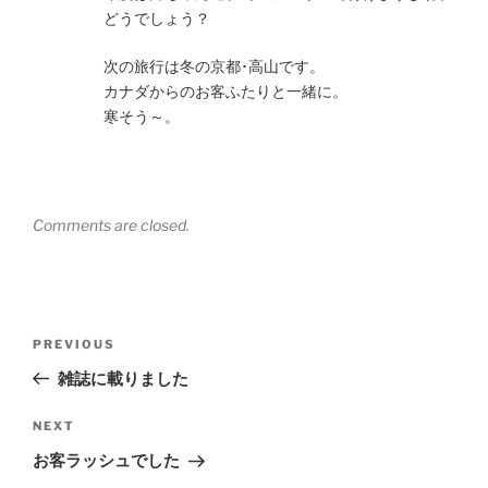
どうでしょう？
次の旅行は冬の京都･高山です。
カナダからのお客ふたりと一緒に。
寒そう～。
Comments are closed.
Post
Previous
PREVIOUS
navigation
Post
雑誌に載りました
Next
NEXT
Post
お客ラッシュでした