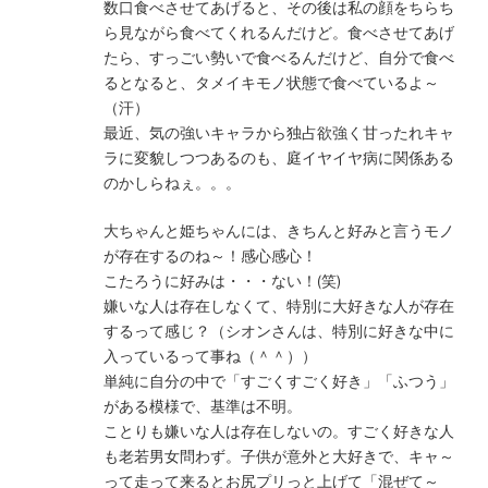
数口食べさせてあげると、その後は私の顔をちらち
ら見ながら食べてくれるんだけど。食べさせてあげ
たら、すっごい勢いで食べるんだけど、自分で食べ
るとなると、タメイキモノ状態で食べているよ～
（汗）
最近、気の強いキャラから独占欲強く甘ったれキャ
ラに変貌しつつあるのも、庭イヤイヤ病に関係ある
のかしらねぇ。。。
大ちゃんと姫ちゃんには、きちんと好みと言うモノ
が存在するのね～！感心感心！
こたろうに好みは・・・ない！(笑)
嫌いな人は存在しなくて、特別に大好きな人が存在
するって感じ？（シオンさんは、特別に好きな中に
入っているって事ね（＾＾））
単純に自分の中で「すごくすごく好き」「ふつう」
がある模様で、基準は不明。
ことりも嫌いな人は存在しないの。すごく好きな人
も老若男女問わず。子供が意外と大好きで、キャ～
って走って来るとお尻プリっと上げて「混ぜて～