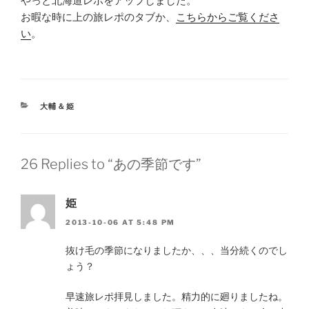
やっと北海道レポをアップしました。
お暇な時に上の旅レポのタブか、
こちらからご覧くださ
い
。
CATEGORIES
大輔＆姫
26 Replies to “あの季節です”
姫
2013-10-06 AT 5:48 PM
抜け毛の季節になりましたか、、、当分続くのでし
ょう？
早速旅レポ拝見しました。精力的に廻りましたね。