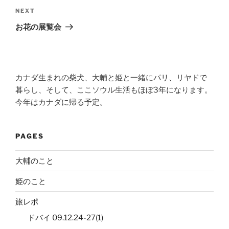
Next
NEXT
Post
お花の展覧会
カナダ生まれの柴犬、大輔と姫と一緒にパリ、リヤドで
暮らし、そして、ここソウル生活もほぼ3年になります。
今年はカナダに帰る予定。
PAGES
大輔のこと
姫のこと
旅レポ
ドバイ 09.12.24-27(1)