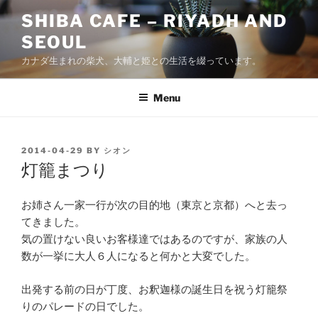
Skip
SHIBA CAFE – RIYADH AND
to
SEOUL
content
カナダ生まれの柴犬、大輔と姫との生活を綴っています。
Menu
POSTED
2014-04-29
BY
シオン
ON
灯籠まつり
お姉さん一家一行が次の目的地（東京と京都）へと去っ
てきました。
気の置けない良いお客様達ではあるのですが、家族の人
数が一挙に大人６人になると何かと大変でした。
出発する前の日が丁度、お釈迦様の誕生日を祝う灯籠祭
りのパレードの日でした。