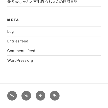
柴犬 愛ちゃんと三毛猫 心ちゃんの勝浦日記
META
Log in
Entries feed
Comments feed
WordPress.org
大
姫
旅
笑
輔
の
レ
う
の
こ
ポ
柴