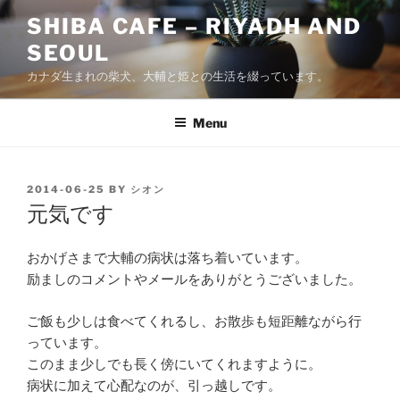
Skip
SHIBA CAFE – RIYADH AND
to
SEOUL
content
カナダ生まれの柴犬、大輔と姫との生活を綴っています。
Menu
POSTED
2014-06-25
BY
シオン
ON
元気です
おかげさまで大輔の病状は落ち着いています。
励ましのコメントやメールをありがとうございました。
ご飯も少しは食べてくれるし、お散歩も短距離ながら行
っています。
このまま少しでも長く傍にいてくれますように。
病状に加えて心配なのが、引っ越しです。