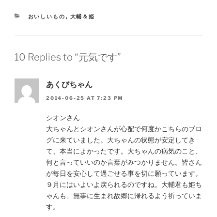
CATEGORIES
おいしいもの
,
大輔＆姫
10 Replies to “元気です”
あくびちゃん
2014-06-25 AT 7:23 PM
シオンさん
大ちゃんとシオンさんが心配で何度かこちらのブロ
グに来ていました。大ちゃんの状態が安定してき
て、本当によかったです。大ちゃんの病気のこと、
何と言っていいのか言葉がみつかりません。皆さん
が毎日を安心して過ごせる事を切に願っています。
９月にはいよいよ戻られるのですね。大輔君も姫ち
ゃんも、無事に生まれ故郷に帰れるよう祈っていま
す。