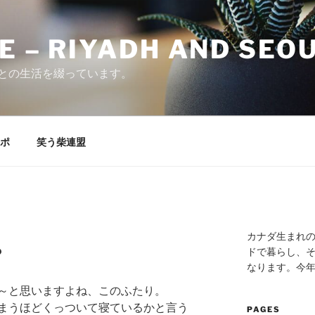
E – RIYADH AND SEO
との生活を綴っています。
ポ
笑う柴連盟
カナダ生まれ
？
ドで暮らし、そ
なります。今
～と思いますよね、このふたり。
まうほどくっついて寝ているかと言う
PAGES