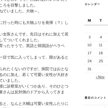
カレンダー
ころを目撃しました。
ねていました。大物～。
M
T
に行った時にも大物ぶりを発揮（？）し
い女医さんです。先日はそれに加えて若
3
4
してついてくれました。
10
11
育ったそうで、英語と韓国語がペラペ
17
18
一目で気に入ってしまって、隙があると
24
25
られたくないのですが、病院ではおとな
31
るのに加え、若くて可愛い女性が大好き
« Nov
ていました。
横に診察室がいくつかあり、そのひとつ
者さんは反対側のドアから入ってきま
最近のコメント
ると、なんと大輔は可愛い女性ふたりに