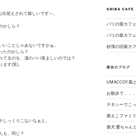
SHIBA CAF
お出迎えされて嬉しいです～。
パリの柴カフェ
のかしら？
パリの柴カフェ
いいことじゃあないですかぁ。
砂漠の旧柴カ
ったのかしら？
れてるのを、凜のパパ羨ましいのでは？
ます(笑)。
柴友のブログ
UMACCO!! 風
お散歩で．．
テネシーでこ
柴えこファミ
チしっくりこないなぁと。
柴犬 愛ちゃん
んも、同じ？