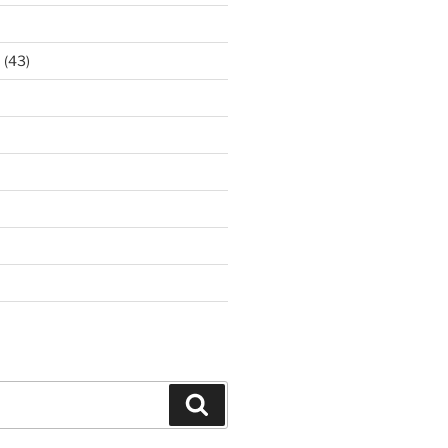
ア
(43)
Search