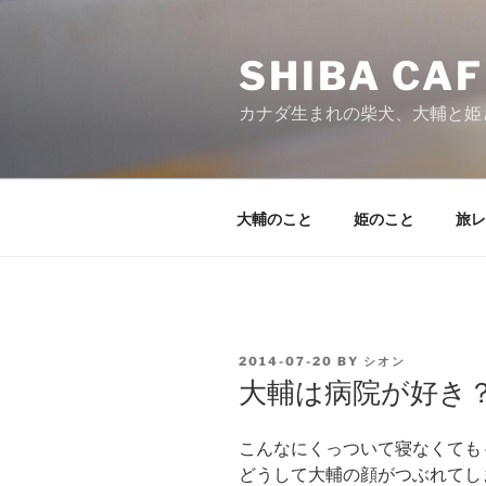
Skip
to
SHIBA CAF
content
カナダ生まれの柴犬、大輔と姫
大輔のこと
姫のこと
旅レ
POSTED
2014-07-20
BY
シオン
ON
大輔は病院が好き
こんなにくっついて寝なくても
どうして大輔の顔がつぶれてし