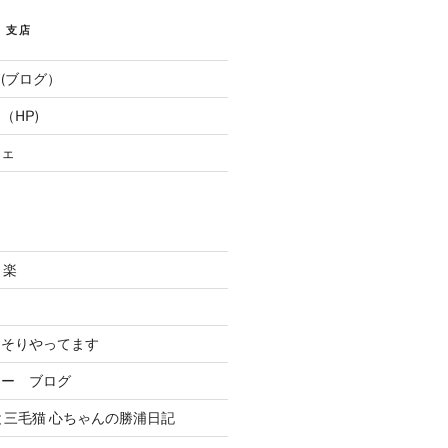
E 支店
(ブログ）
（HP)
フェ
と楽
．
っそりやってます
リー ブログ
と三毛猫 心ちゃんの勝浦日記