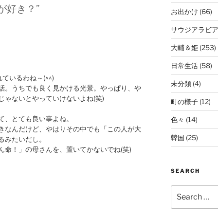
病院が好き？”
お出かけ
(66)
サウジアラビ
大輔＆姫
(253)
日常生活
(58)
いるわね～(^^)
未分類
(4)
話。うちでも良く見かける光景。やっぱり、や
ゃないとやっていけないよね(笑)
町の様子
(12)
て、とても良い事よね。
色々
(14)
きなんだけど、やはりその中でも「この人が大
韓国
(25)
るみたいだし。
ん命！」の母さんを、置いてかないでね(笑)
SEARCH
Search
for: