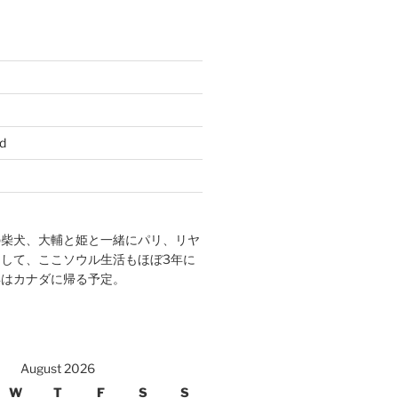
d
の柴犬、大輔と姫と一緒にパリ、リヤ
して、ここソウル生活もほぼ3年に
年はカナダに帰る予定。
August 2026
W
T
F
S
S