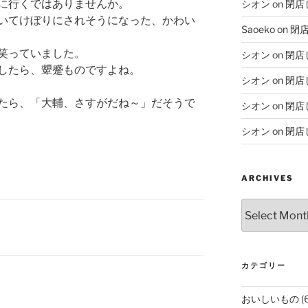
に行くではありませんか。
シオン
on
閉店
いてけぼりにされそうになった、かわい
Saoeko
on
閉
笑っていました。
シオン
on
閉店
したら、顰蹙ものですよね。
シオン
on
閉店
たら、「大輔、さすがだね～」だそうで
シオン
on
閉店
シオン
on
閉店
ARCHIVES
Archives
カテゴリー
おいしいもの
(