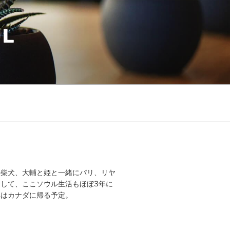
UL
の柴犬、大輔と姫と一緒にパリ、リヤ
して、ここソウル生活もほぼ3年に
年はカナダに帰る予定。