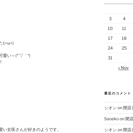
3
4
10
11
17
18
^ω^)
24
25
い～(*´▽｀*)
31
！
« Nov
最近のコメント
シオン
on
閉店
Saoeko
on
閉
愛い女医さんが好きのようです。
シオン
on
閉店