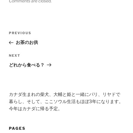
Comments are closed.
Post
Previous
PREVIOUS
navigation
Post
お茶のお供
Next
NEXT
Post
どれから食べる？
カナダ生まれの柴犬、大輔と姫と一緒にパリ、リヤドで
暮らし、そして、ここソウル生活もほぼ3年になります。
今年はカナダに帰る予定。
PAGES