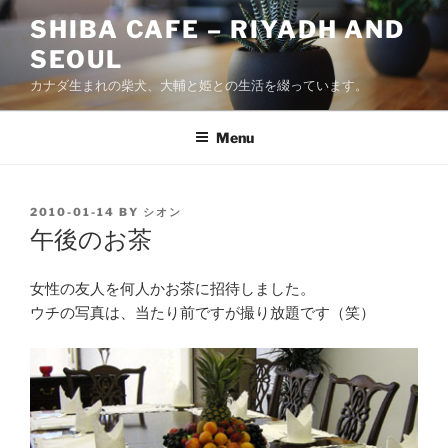
Skip
SHIBA CAFE – RIYADH AND
to
SEOUL
content
カナダ生まれの柴犬、大輔と姫との生活を綴っています。
Menu
POSTED
2010-01-14
BY
シオン
ON
午後のお茶
女性の友人を何人かお茶に招待しました。
ウチの写真は、当たり前ですが撮り放題です（笑）