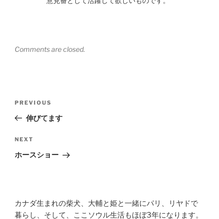
意見番として活躍して欲しいものです。
Comments are closed.
Post
Previous
PREVIOUS
navigation
Post
伸びてます
Next
NEXT
Post
ホースショー
カナダ生まれの柴犬、大輔と姫と一緒にパリ、リヤドで
暮らし、そして、ここソウル生活もほぼ3年になります。