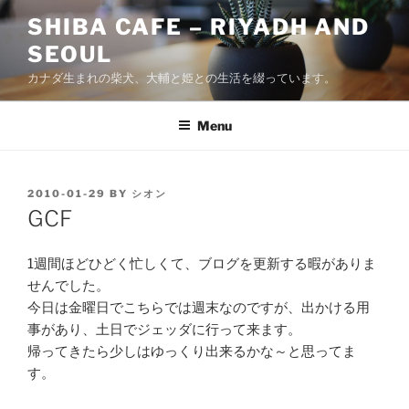
Skip
SHIBA CAFE – RIYADH AND
to
SEOUL
content
カナダ生まれの柴犬、大輔と姫との生活を綴っています。
Menu
POSTED
2010-01-29
BY
シオン
ON
GCF
1週間ほどひどく忙しくて、ブログを更新する暇がありま
せんでした。
今日は金曜日でこちらでは週末なのですが、出かける用
事があり、土日でジェッダに行って来ます。
帰ってきたら少しはゆっくり出来るかな～と思ってま
す。