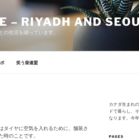
E – RIYADH AND SEO
との生活を綴っています。
ポ
笑う柴連盟
カナダ生まれ
ドで暮らし、そ
なります。今
はタイヤに空気を入れるために、舗装さ
た時のことです。
PAGES