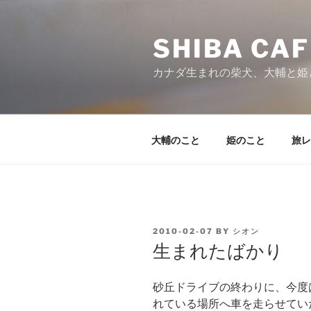
Skip
to
SHIBA CAF
content
カナダ生まれの柴犬、大輔と姫
大輔のこと
姫のこと
旅レ
POSTED
2010-02-07
BY
シオン
ON
生まれたばかり
砂丘ドライブの終わりに、今度
れている場所へ車を走らせてい