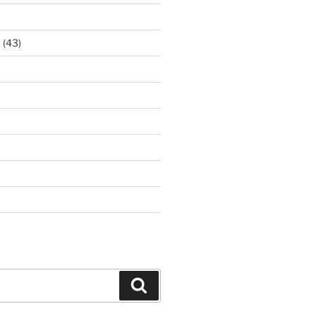
ア
(43)
Search