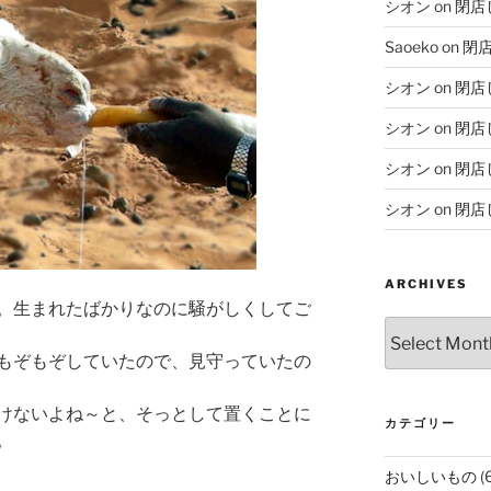
シオン
on
閉店
Saoeko
on
閉
シオン
on
閉店
シオン
on
閉店
シオン
on
閉店
シオン
on
閉店
ARCHIVES
。生まれたばかりなのに騒がしくしてご
Archives
もぞもぞしていたので、見守っていたの
けないよね～と、そっとして置くことに
カテゴリー
。
おいしいもの
(