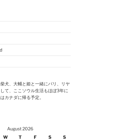
d
の柴犬、大輔と姫と一緒にパリ、リヤ
して、ここソウル生活もほぼ3年に
年はカナダに帰る予定。
August 2026
W
T
F
S
S