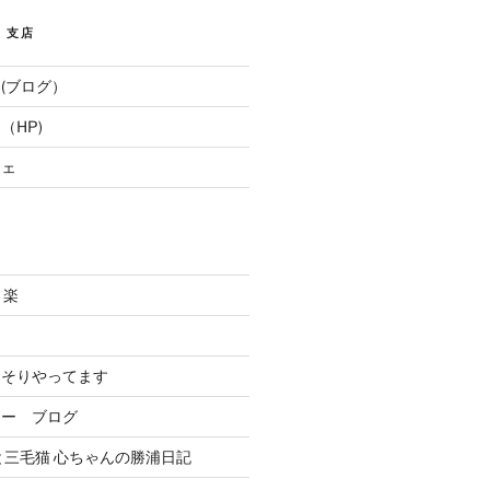
E 支店
(ブログ）
（HP)
フェ
と楽
．
っそりやってます
リー ブログ
と三毛猫 心ちゃんの勝浦日記