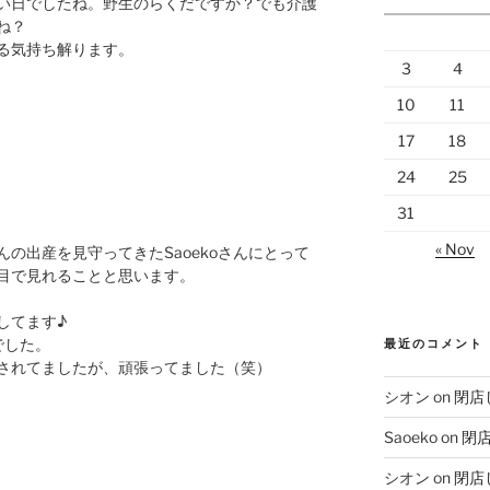
い日でしたね。野生のらくだですか？でも介護
ね？
る気持ち解ります。
3
4
10
11
17
18
24
25
31
« Nov
の出産を見守ってきたSaoekoさんにとって
目で見れることと思います。
してます♪
でした。
最近のコメント
されてましたが、頑張ってました（笑）
シオン
on
閉店
Saoeko
on
閉
シオン
on
閉店