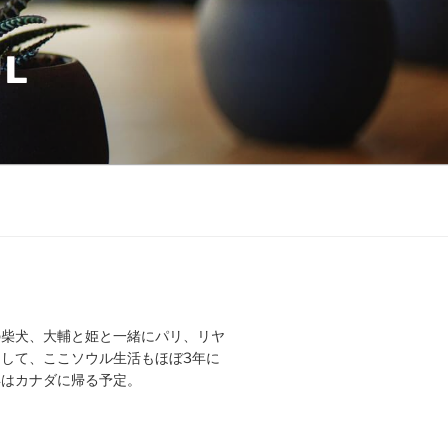
UL
の柴犬、大輔と姫と一緒にパリ、リヤ
して、ここソウル生活もほぼ3年に
年はカナダに帰る予定。