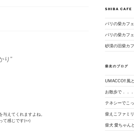
SHIBA CAF
パリの柴カフェ
パリの柴カフェ
砂漠の旧柴カ
ばかり”
柴友のブログ
UMACCO!! 風
お散歩で．．
テネシーでこ
柴えこファミ
を与えてくれますよね。
て感じです(^^)
柴犬 愛ちゃん