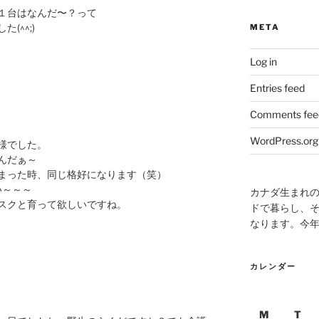
１台はなんだ〜？って
(^^;)
META
Log in
Entries feed
Comments fee
WordPress.org
様でした。
んだぁ～
まった時、同じ格好になります（笑）
い～～～
カナダ生まれ
スクと育って欲しいですね。
ドで暮らし、そ
なります。今
カレンダー
M
T