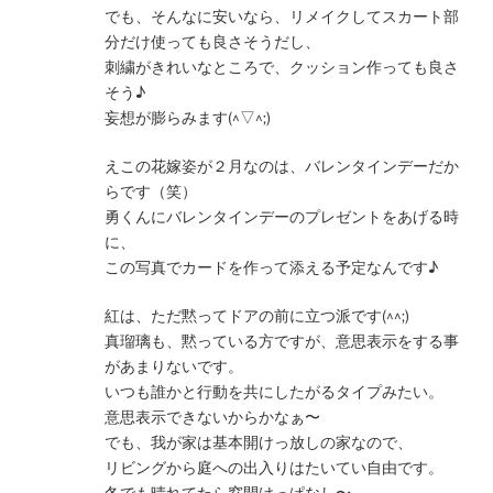
でも、そんなに安いなら、リメイクしてスカート部
分だけ使っても良さそうだし、
刺繍がきれいなところで、クッション作っても良さ
そう♪
妄想が膨らみます(^▽^;)
えこの花嫁姿が２月なのは、バレンタインデーだか
らです（笑）
勇くんにバレンタインデーのプレゼントをあげる時
に、
この写真でカードを作って添える予定なんです♪
紅は、ただ黙ってドアの前に立つ派です(^^;)
真瑠璃も、黙っている方ですが、意思表示をする事
があまりないです。
いつも誰かと行動を共にしたがるタイプみたい。
意思表示できないからかなぁ〜
でも、我が家は基本開けっ放しの家なので、
リビングから庭への出入りはたいてい自由です。
冬でも晴れてたら窓開けっぱなし〜