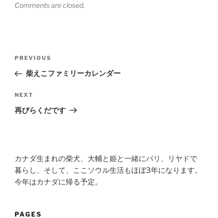
Comments are closed.
Post
Previous
PREVIOUS
navigation
Post
柴えこファミリーカレンダー
Next
NEXT
Post
再びらくだです
カナダ生まれの柴犬、大輔と姫と一緒にパリ、リヤドで
暮らし、そして、ここソウル生活もほぼ3年になります。
今年はカナダに帰る予定。
PAGES