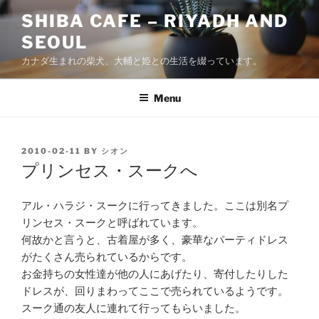
Skip
SHIBA CAFE – RIYADH AND
to
SEOUL
content
カナダ生まれの柴犬、大輔と姫との生活を綴っています。
Menu
POSTED
2010-02-11
BY
シオン
ON
プリンセス・スークへ
アル・ハラジ・スークに行ってきました。ここは別名プ
リンセス・スークと呼ばれています。
何故かと言うと、古着屋が多く、豪華なパーティドレス
がたくさん売られているからです。
お金持ちの女性達が他の人にあげたり、寄付したりした
ドレスが、回りまわってここで売られているようです。
スーク通の友人に連れて行ってもらいました。