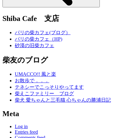
Shiba Cafe 支店
パリの柴カフェ(ブログ）
パリの柴カフェ（HP)
砂漠の旧柴カフェ
柴友のブログ
UMACCO!! 風と楽
お散歩で．．．
テネシーでこっそりやってます
柴えこファミリー ブログ
柴犬 愛ちゃんと三毛猫 心ちゃんの勝浦日記
Meta
Log in
Entries feed
Comments feed