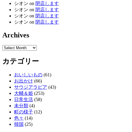
シオン
on
閉店します
シオン
on
閉店します
シオン
on
閉店します
シオン
on
閉店します
Archives
Archives
カテゴリー
おいしいもの
(61)
お出かけ
(66)
サウジアラビア
(43)
大輔＆姫
(253)
日常生活
(58)
未分類
(4)
町の様子
(12)
色々
(14)
韓国
(25)