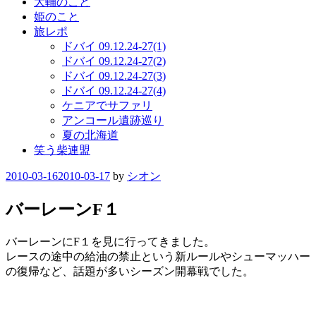
大輔のこと
姫のこと
旅レポ
ドバイ 09.12.24-27(1)
ドバイ 09.12.24-27(2)
ドバイ 09.12.24-27(3)
ドバイ 09.12.24-27(4)
ケニアでサファリ
アンコール遺跡巡り
夏の北海道
笑う柴連盟
Posted
2010-03-16
2010-03-17
by
シオン
on
バーレーンF１
バーレーンにF１を見に行ってきました。
レースの途中の給油の禁止という新ルールやシューマッハー
の復帰など、話題が多いシーズン開幕戦でした。