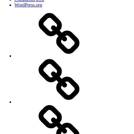
WordPress.org
大
輔
の
こ
と
姫
の
こ
と
旅
レ
ポ