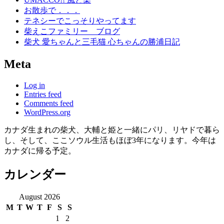
お散歩で．．．
テネシーでこっそりやってます
柴えこファミリー ブログ
柴犬 愛ちゃんと三毛猫 心ちゃんの勝浦日記
Meta
Log in
Entries feed
Comments feed
WordPress.org
カナダ生まれの柴犬、大輔と姫と一緒にパリ、リヤドで暮ら
し、そして、ここソウル生活もほぼ3年になります。今年は
カナダに帰る予定。
カレンダー
August 2026
M
T
W
T
F
S
S
1
2