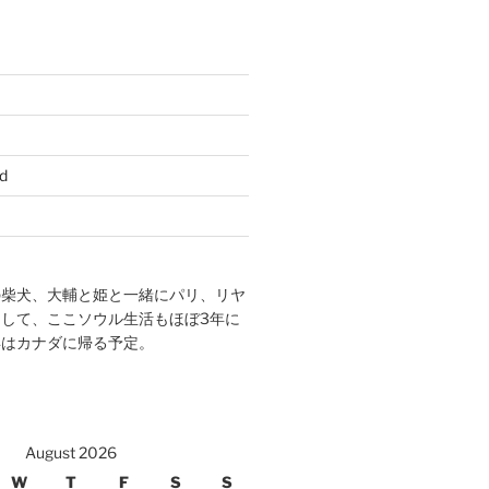
d
の柴犬、大輔と姫と一緒にパリ、リヤ
して、ここソウル生活もほぼ3年に
年はカナダに帰る予定。
August 2026
W
T
F
S
S