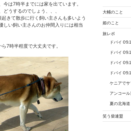
、今は7時半までには家を出ています。
、どうするのでしょう、、、
大輔のこと
頃起きて散歩に行く飼い主さんも多いよう
姫のこと
優しい飼い主さんのお仲間入りには相当
旅レポ
ドバイ 09.12
から7時半程度で大丈夫です。
ドバイ 09.12
ドバイ 09.12
ドバイ 09.12
ケニアでサ
アンコール
夏の北海道
笑う柴連盟