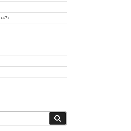
ア
(43)
Search