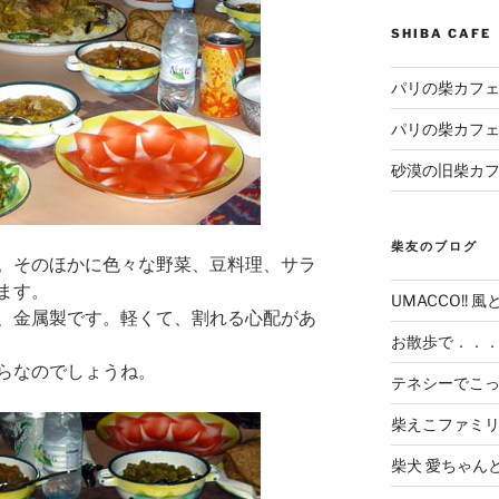
SHIBA CAF
パリの柴カフェ
パリの柴カフェ
砂漠の旧柴カ
柴友のブログ
。そのほかに色々な野菜、豆料理、サラ
ます。
UMACCO!! 風
、金属製です。軽くて、割れる心配があ
お散歩で．．
らなのでしょうね。
テネシーでこ
柴えこファミ
柴犬 愛ちゃん