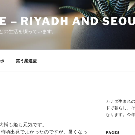
E – RIYADH AND SEO
との生活を綴っています。
ポ
笑う柴連盟
カナダ生まれ
ドで暮らし、そ
なります。今
大輔も姫も元気です。
9時頃出発でよかったのですが、暑くなっ
PAGES