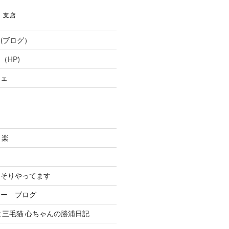
E 支店
(ブログ）
（HP)
フェ
と楽
．
っそりやってます
リー ブログ
と三毛猫 心ちゃんの勝浦日記