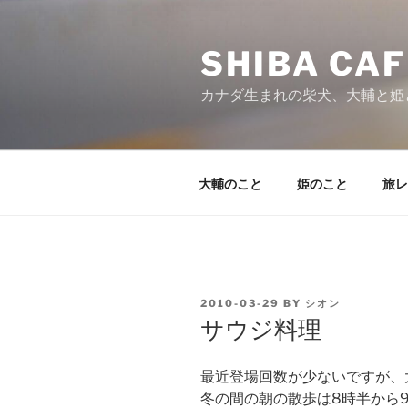
Skip
to
SHIBA CAF
content
カナダ生まれの柴犬、大輔と姫
大輔のこと
姫のこと
旅レ
POSTED
2010-03-29
BY
シオン
ON
サウジ料理
最近登場回数が少ないですが、
冬の間の朝の散歩は8時半から