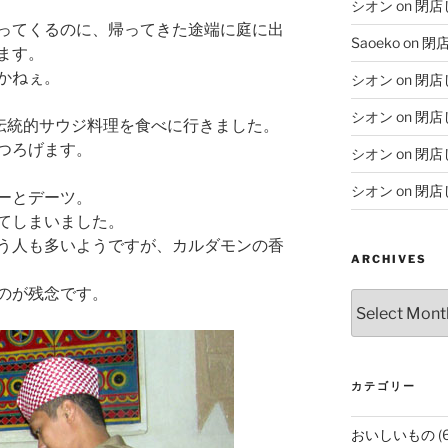
シオン
on
閉店
ってくるのに、帰ってきた途端に庭に出
Saoeko
on
閉
ます。
かねぇ。
シオン
on
閉店
シオン
on
閉店
伝統的サウジ料理を食べに行きました。
つろげます。
シオン
on
閉店
シオン
on
閉店
ーとデーツ。
てしまいました。
う人も多いようですが、カルダモンの香
ARCHIVES
のが残念です。
Archives
カテゴリー
おいしいもの
(