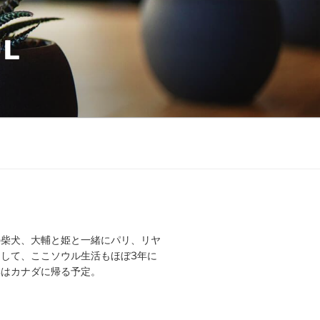
UL
の柴犬、大輔と姫と一緒にパリ、リヤ
して、ここソウル生活もほぼ3年に
年はカナダに帰る予定。