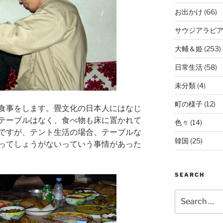
お出かけ
(66)
サウジアラビ
大輔＆姫
(253)
日常生活
(58)
未分類
(4)
町の様子
(12)
食事をします。畳文化の日本人にはなじ
テーブルはなく、食べ物も床に置かれて
色々
(14)
ですが、テント生活の場合、テーブルな
韓国
(25)
ってしょうがないっていう事情があった
SEARCH
Search
for: