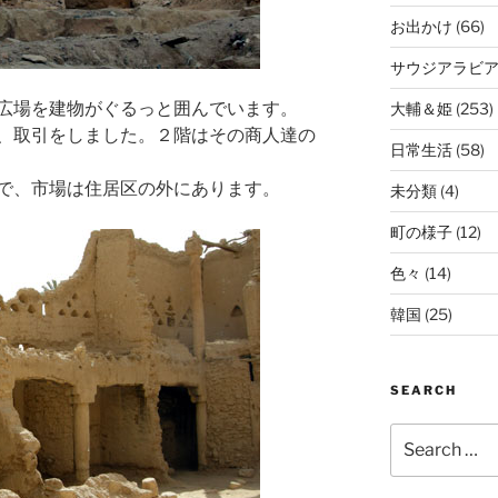
お出かけ
(66)
サウジアラビ
広場を建物がぐるっと囲んでいます。
大輔＆姫
(253)
、取引をしました。２階はその商人達の
日常生活
(58)
で、市場は住居区の外にあります。
未分類
(4)
町の様子
(12)
色々
(14)
韓国
(25)
SEARCH
Search
for: