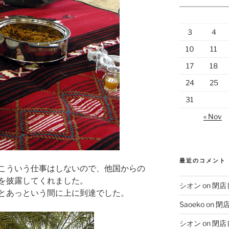
3
4
10
11
17
18
24
25
31
« Nov
最近のコメント
こういう仕事はしないので、他国からの
を披露してくれました。
シオン
on
閉店
とあっという間に上に到達でした。
Saoeko
on
閉
シオン
on
閉店