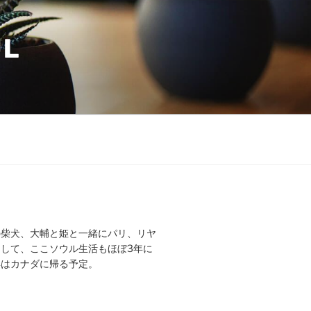
UL
の柴犬、大輔と姫と一緒にパリ、リヤ
して、ここソウル生活もほぼ3年に
年はカナダに帰る予定。