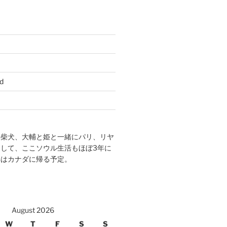
d
の柴犬、大輔と姫と一緒にパリ、リヤ
して、ここソウル生活もほぼ3年に
年はカナダに帰る予定。
August 2026
W
T
F
S
S