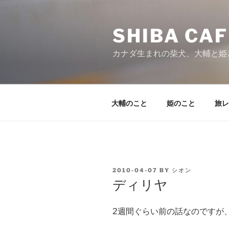
Skip
to
SHIBA CAF
content
カナダ生まれの柴犬、大輔と姫
大輔のこと
姫のこと
旅レ
POSTED
2010-04-07
BY
シオン
ON
ディリヤ
2週間ぐらい前の話なのですが