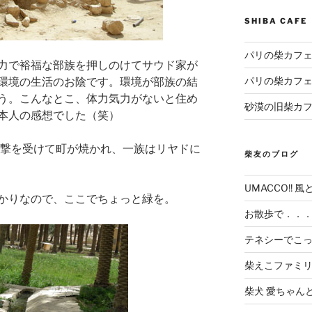
SHIBA CAF
パリの柴カフェ
力で裕福な部族を押しのけてサウド家が
パリの柴カフェ
環境の生活のお陰です。環境が部族の結
う。こんなとこ、体力気力がないと住め
砂漠の旧柴カ
本人の感想でした（笑）
攻撃を受けて町が焼かれ、一族はリヤドに
柴友のブログ
UMACCO!! 風
かりなので、ここでちょっと緑を。
お散歩で．．
テネシーでこ
柴えこファミ
柴犬 愛ちゃん