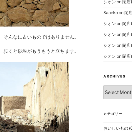
シオン
on
閉店
Saoeko
on
閉
シオン
on
閉店
シオン
on
閉店
、そんなに古いものではありません。
シオン
on
閉店
、歩くと砂埃がもうもうと立ちます。
シオン
on
閉店
ARCHIVES
Archives
カテゴリー
おいしいもの
(