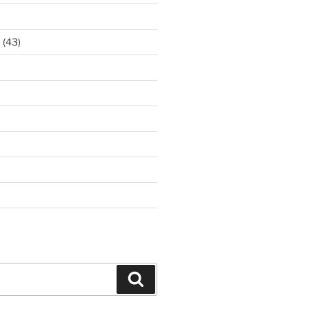
ア
(43)
Search