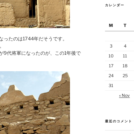
カレンダー
M
T
ったのは1744年だそうです。
。
3
4
が9代将軍になったのが、この1年後で
10
11
17
18
24
25
31
« Nov
最近のコメント