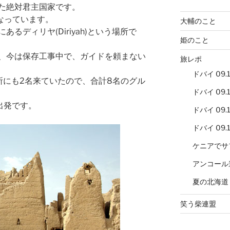
た絶対君主国家です。
なっています。
大輔のこと
るディリヤ(Diriyah)という場所で
姫のこと
、今は保存工事中で、ガイドを頼まない
旅レポ
ドバイ 09.12
所にも2名来ていたので、合計8名のグル
ドバイ 09.12
出発です。
ドバイ 09.12
ドバイ 09.12
ケニアでサ
アンコール
夏の北海道
笑う柴連盟