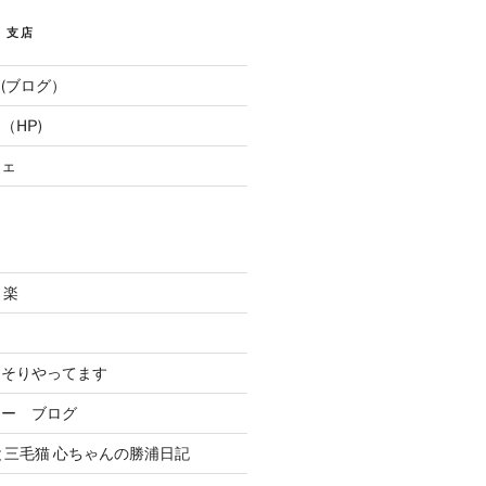
E 支店
(ブログ）
（HP)
フェ
と楽
．
っそりやってます
リー ブログ
と三毛猫 心ちゃんの勝浦日記