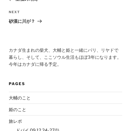
Next
NEXT
Post
砂漠に川が？
カナダ生まれの柴犬、大輔と姫と一緒にパリ、リヤドで
暮らし、そして、ここソウル生活もほぼ3年になります。
今年はカナダに帰る予定。
PAGES
大輔のこと
姫のこと
旅レポ
ドバイ 09.12.24-27(1)