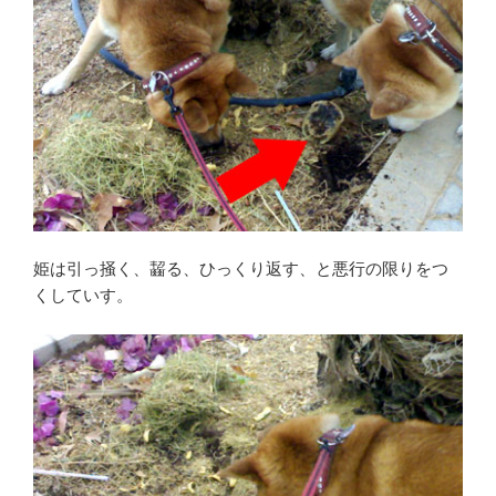
姫は引っ掻く、齧る、ひっくり返す、と悪行の限りをつ
くしていす。