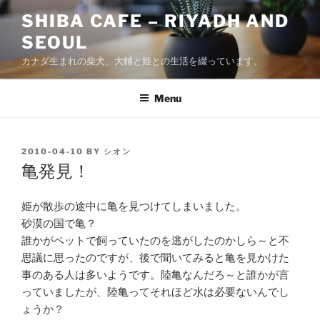
Skip
SHIBA CAFE – RIYADH AND
to
SEOUL
content
カナダ生まれの柴犬、大輔と姫との生活を綴っています。
Menu
POSTED
2010-04-10
BY
シオン
ON
亀発見！
姫が散歩の途中に亀を見つけてしまいました。
砂漠の国で亀？
誰かがペットで飼っていたのを逃がしたのかしら～と不
思議に思ったのですが、後で聞いてみると亀を見かけた
事のある人は多いようです。陸亀なんだろ～と誰かが言
っていましたが、陸亀ってそれほど水は必要ないんでし
ょうか？