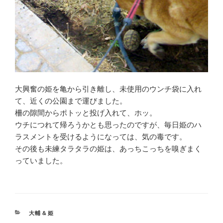
大興奮の姫を亀から引き離し、未使用のウンチ袋に入れ
て、近くの公園まで運びました。
柵の隙間からポトッと投げ入れて、ホッ。
ウチにつれて帰ろうかとも思ったのですが、毎日姫のハ
ラスメントを受けるようになっては、気の毒です。
その後も未練タラタラの姫は、あっちこっちを嗅ぎまく
っていました。
CATEGORIES
大輔＆姫