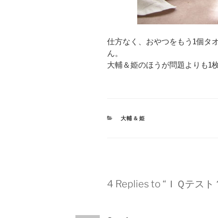
仕方なく、おやつをもう1個タ
ん。
大輔＆姫のほうが問題よりも1
CATEGORIES
大輔＆姫
4 Replies to “ＩＱテスト