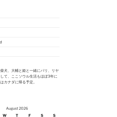
d
の柴犬、大輔と姫と一緒にパリ、リヤ
して、ここソウル生活もほぼ3年に
年はカナダに帰る予定。
August 2026
W
T
F
S
S