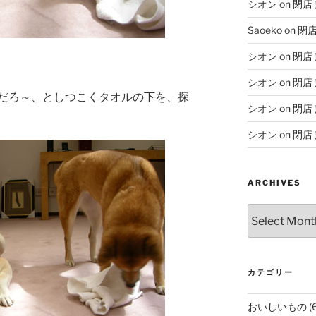
シオン
on
閉店
Saoeko
on
閉
シオン
on
閉店
シオン
on
閉店
だろ～、としつこくタオルの下を、探
シオン
on
閉店
シオン
on
閉店
ARCHIVES
Archives
カテゴリー
おいしいもの
(