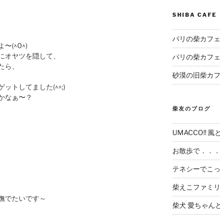
SHIBA CAF
パリの柴カフェ
(^0^)
にオヤツを隠して、
パリの柴カフェ
たら、
砂漠の旧柴カ
トしてました(^^;)
かなぁ〜？
柴友のブログ
UMACCO!! 風
お散歩で．．
テネシーでこ
柴えこファミ
撫でたいです～
柴犬 愛ちゃん