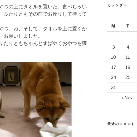
カレンダー
やつの上にタオルを置いた。食べちゃい
、ふたりともその前でお座りして待って
M
T
やつ。ね、そして、タオルを上に置くか
、お願いしました。
ふたりともちゃんとすばやくおやつを獲
3
4
10
11
17
18
24
25
31
« Nov
最近のコメント