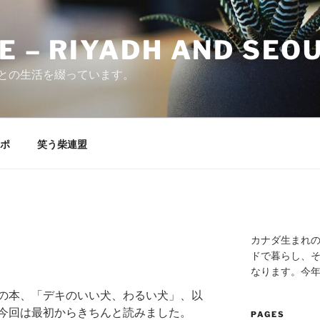
E – RIYADH AND SEO
との生活を綴っています。
ポ
笑う柴連盟
カナダ生まれ
ドで暮らし、そ
なります。今
の本、「デキのいい犬、わるい犬」、以
今回は最初からきちんと読みました。
PAGES