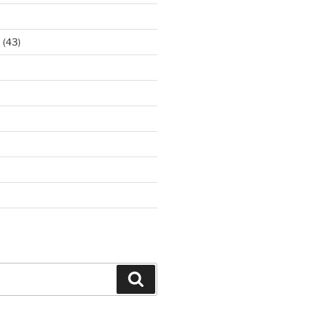
ア
(43)
Search