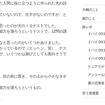
た人間に役に立つように作られた犬の話
。
大輔のこと
ていないので、仕方がないのですが、と
姫のこと
思ったのが犬のＩＱテストでした。
旅レポ
能力を測ろうというテストで、12問の課
ドバイ 09.12
ドバイ 09.12
なと思ったのがいくつかありました。
かっているので（エッヘン、笑）、テス
ドバイ 09.12
が、いくつかは遊びとしても面白そうで
ドバイ 09.12
ケニアでサ
アンコール
、目の前に置き、その上から小さなタオ
夏の北海道
能力を測ろうというもの。
笑う柴連盟
。