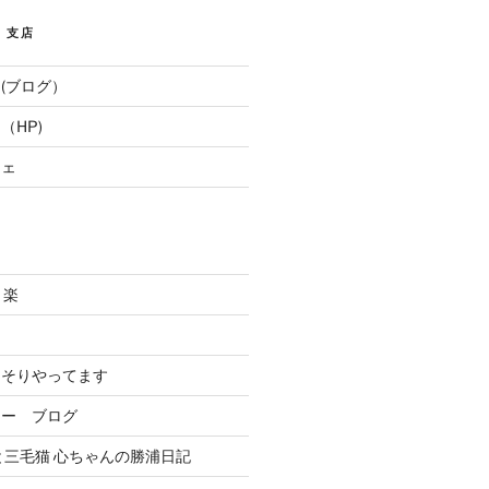
E 支店
(ブログ）
（HP)
フェ
と楽
．
っそりやってます
リー ブログ
と三毛猫 心ちゃんの勝浦日記