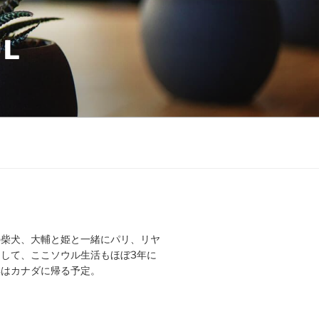
UL
の柴犬、大輔と姫と一緒にパリ、リヤ
して、ここソウル生活もほぼ3年に
年はカナダに帰る予定。