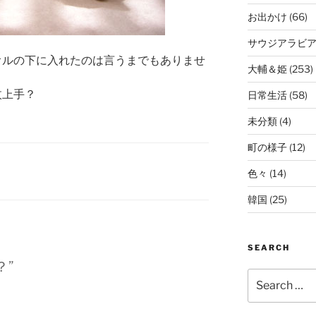
お出かけ
(66)
サウジアラビ
オルの下に入れたのは言うまでもありませ
大輔＆姫
(253)
枚上手？
日常生活
(58)
未分類
(4)
町の様子
(12)
色々
(14)
韓国
(25)
SEARCH
？”
Search
for: