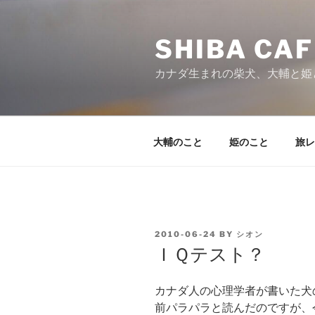
Skip
to
SHIBA CAF
content
カナダ生まれの柴犬、大輔と姫
大輔のこと
姫のこと
旅レ
POSTED
2010-06-24
BY
シオン
ON
ＩＱテスト？
カナダ人の心理学者が書いた犬
前パラパラと読んだのですが、